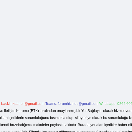
:
backlinkpaneli@gmail.com
Teams:
forumhizmeti@gmail.com
Whatsapp: 0262 606
ve İletişim Kurumu (BTK) tarafından onaylanmış bir Yer Sağlayıcı olarak hizmet verm
rı içeriklerin sorumluluğunu taşımakta olup, siteye üye olarak bu sorumluluğu kabul
a kendi hazırladığımız makaleler paylaşılmaktadır. Burada yer alan içerikler haber 