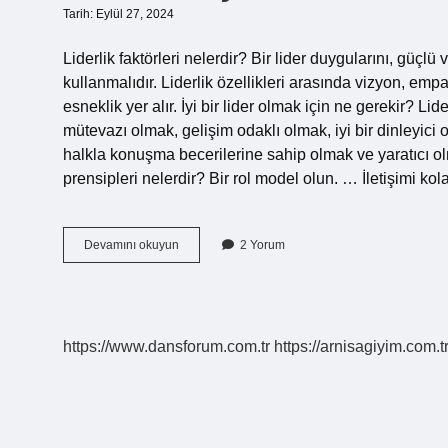
Tarih: Eylül 27, 2024
Liderlik faktörleri nelerdir? Bir lider duygularını, güçlü v
kullanmalıdır. Liderlik özellikleri arasında vizyon, empati
esneklik yer alır. İyi bir lider olmak için ne gerekir? 
mütevazı olmak, gelişim odaklı olmak, iyi bir dinleyici o
halkla konuşma becerilerine sahip olmak ve yaratıcı ol
prensipleri nelerdir? Bir rol model olun. … İletişimi ko
Liderlik
Devamını okuyun
2 Yorum
Için
Önemli
Faktörler
Nelerdir
https://www.dansforum.com.tr
https://arnisagiyim.com.t