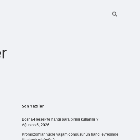
r
Sidebar
Son Yazılar
ilbet giriş
https://betexpergiris.casino/
betexpergir.net
Bosna-Hersek’te hangi para birimi kullanılır ?
Ağustos 6, 2026
Kromozomlar hücre yaşam döngüsünün hangi evresinde