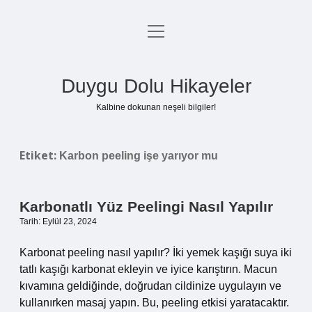
menüyü
Anasayfa
aç
Gizlilik Politikası
Duygu Dolu Hikayeler
Yasal Uyarı
Kalbine dokunan neşeli bilgiler!
Hakkımızda
Etiket:
Karbon peeling işe yarıyor mu
Karbonatlı Yüz Peelingi Nasıl Yapılır
Tarih: Eylül 23, 2024
Karbonat peeling nasıl yapılır? İki yemek kaşığı suya iki
tatlı kaşığı karbonat ekleyin ve iyice karıştırın. Macun
kıvamına geldiğinde, doğrudan cildinize uygulayın ve
kullanırken masaj yapın. Bu, peeling etkisi yaratacaktır.