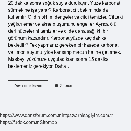
20 dakika sonra soğuk suyla durulayın. Yüze karbonat
sürmek ne işe yarar? Karbonat cilt bakımında da
kullanılır. Cildin pH’ını dengeler ve cildi temizler. Ciltteki
yağları emer ve akne oluşumunu engeller. Ayrıca ölü
deri hücrelerini temizler ve cilde daha sağlıklı bir
görünüm kazandırır. Karbonat yüzde kaç dakika
bekletilir? Tek yapmanız gereken bir kasede karbonat
ve limon suyunu iyice karıştırıp macun haline getirmek.
Maskeyi yüzünüze uyguladıktan sonra 15 dakika
beklemeniz gerekiyor. Daha…
Karbonatlı
Devamını okuyun
2 Yorum
Yüz
Peelingi
Nasıl
Yapılır
https://www.dansforum.com.tr
https://arnisagiyim.com.tr
https://fudek.com.tr
Sitemap