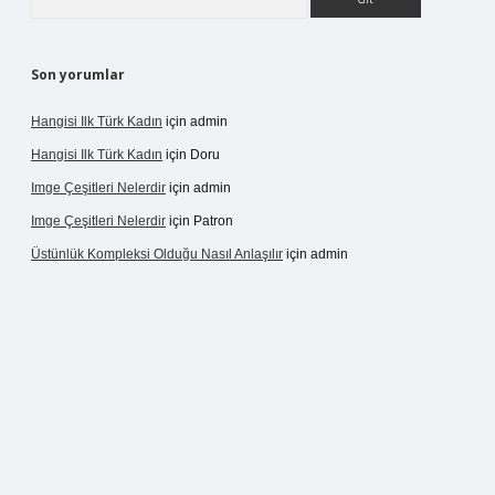
Son yorumlar
Hangisi Ilk Türk Kadın
için
admin
Hangisi Ilk Türk Kadın
için
Doru
Imge Çeşitleri Nelerdir
için
admin
Imge Çeşitleri Nelerdir
için
Patron
Üstünlük Kompleksi Olduğu Nasıl Anlaşılır
için
admin
rgir.net