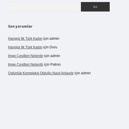
Arama
Son yorumlar
Hangisi Ilk Türk Kadın
için
admin
Hangisi Ilk Türk Kadın
için
Doru
Imge Çeşitleri Nelerdir
için
admin
Imge Çeşitleri Nelerdir
için
Patron
Üstünlük Kompleksi Olduğu Nasıl Anlaşılır
için
admin
ergir.net