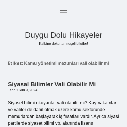
menüyü
Anasayfa
aç
Gizlilik Politikası
Duygu Dolu Hikayeler
Yasal Uyarı
Kalbine dokunan neşeli bilgiler!
Hakkımızda
Etiket:
Kamu yönetimi mezunları vali olabilir mi
Siyasal Bilimler Vali Olabilir Mi
Tarih: Ekim 9, 2024
Siyaset bilimi okuyanlar vali olabilir mi? Kaymakamlar
ve valiler de dahil olmak üzere kamu sektöründe
memurlardan başlayarak iş fırsatları vardır. Ayrıca siyasi
partilerde siyaset bilimi vb. alanında lisans