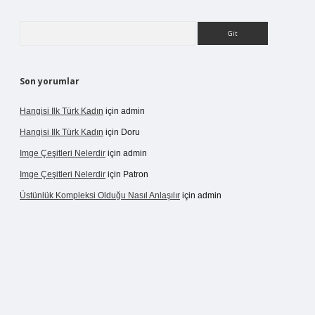
Arama
Son yorumlar
Hangisi Ilk Türk Kadın
için
admin
Hangisi Ilk Türk Kadın
için
Doru
Imge Çeşitleri Nelerdir
için
admin
Imge Çeşitleri Nelerdir
için
Patron
Üstünlük Kompleksi Olduğu Nasıl Anlaşılır
için
admin
rgir.net