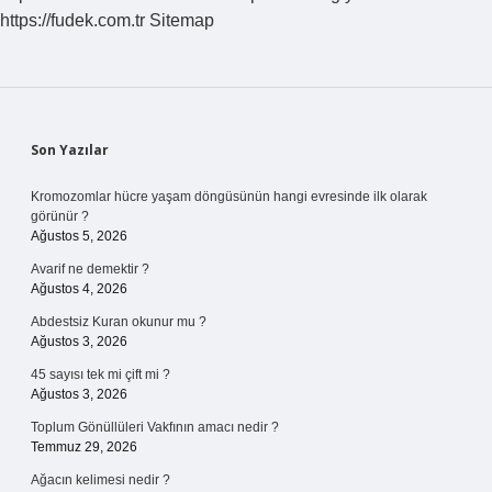
https://fudek.com.tr
Sitemap
Sidebar
Son Yazılar
Kromozomlar hücre yaşam döngüsünün hangi evresinde ilk olarak
görünür ?
Ağustos 5, 2026
Avarif ne demektir ?
Ağustos 4, 2026
Abdestsiz Kuran okunur mu ?
Ağustos 3, 2026
45 sayısı tek mi çift mi ?
Ağustos 3, 2026
Toplum Gönüllüleri Vakfının amacı nedir ?
Temmuz 29, 2026
Ağacın kelimesi nedir ?