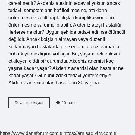
çaresi nedir? Akdeniz ateşinin tedavisi yoktur; ancak
tedavi, semptomların hafifletilmesine, atakların
önlenmesine ve iltihapla ilişkili komplikasyonların
önlenmesine yardımcı olabilir. Akdeniz ateşi hastalığı
ilerlerse ne olur? Uygun şekilde tedavi edilirse ölümcül
değildir. Ancak kolşisin almayan veya düzenli
kullanmayan hastalarda gelişen amiloidoz, zamanla
böbrek yetmezliğine yol açar. Bu, yaşam beklentisini
etkileyen ciddi bir durumdur. Akdeniz anemisi kaç
yaşına kadar yaşar? Akdeniz anemisi olan hastalar ne
kadar yaşar? Günümüzdeki tedavi yöntemleriyle
Akdeniz anemisi olan hastaların 30 yaşına…
Akdeniz
Devamını okuyun
10 Yorum
Hastalığı
Kanser
Mi
https://www.dansforum.com.tr
https://arnisagiyim.com.tr