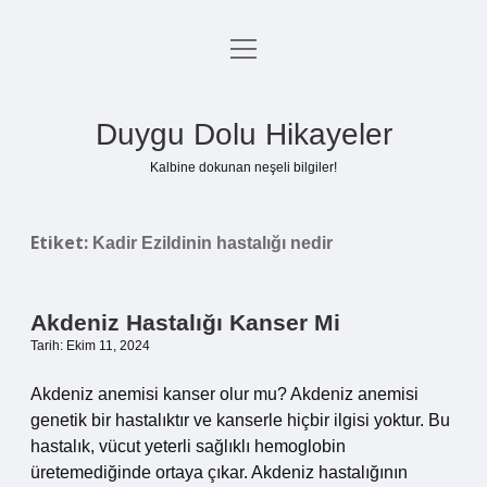
menüyü
Anasayfa
aç
Gizlilik Politikası
Duygu Dolu Hikayeler
Yasal Uyarı
Kalbine dokunan neşeli bilgiler!
Hakkımızda
Etiket:
Kadir Ezildinin hastalığı nedir
Akdeniz Hastalığı Kanser Mi
Tarih: Ekim 11, 2024
Akdeniz anemisi kanser olur mu? Akdeniz anemisi
genetik bir hastalıktır ve kanserle hiçbir ilgisi yoktur. Bu
hastalık, vücut yeterli sağlıklı hemoglobin
üretemediğinde ortaya çıkar. Akdeniz hastalığının