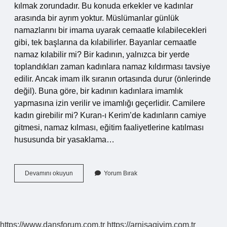
kılmak zorundadır. Bu konuda erkekler ve kadınlar
arasında bir ayrım yoktur. Müslümanlar günlük
namazlarını bir imama uyarak cemaatle kılabilecekleri
gibi, tek başlarına da kılabilirler. Bayanlar cemaatle
namaz kılabilir mi? Bir kadının, yalnızca bir yerde
toplandıkları zaman kadınlara namaz kıldırması tavsiye
edilir. Ancak imam ilk sıranın ortasında durur (önlerinde
değil). Buna göre, bir kadının kadınlara imamlık
yapmasına izin verilir ve imamlığı geçerlidir. Camilere
kadın girebilir mi? Kuran-ı Kerim’de kadınların camiye
gitmesi, namaz kılması, eğitim faaliyetlerine katılması
hususunda bir yasaklama…
Kadınlar
Devamını okuyun
Yorum Bırak
Camide
Vakit
Namazı
Kılabilir
Mi
https://www.dansforum.com.tr
https://arnisagiyim.com.tr