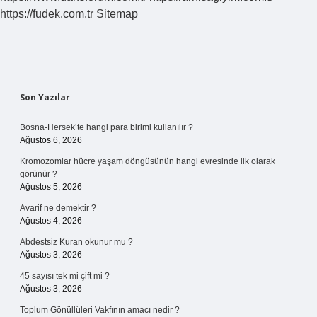
https://fudek.com.tr
Sitemap
Sidebar
Son Yazılar
Bosna-Hersek’te hangi para birimi kullanılır ?
Ağustos 6, 2026
Kromozomlar hücre yaşam döngüsünün hangi evresinde ilk olarak
görünür ?
Ağustos 5, 2026
Avarif ne demektir ?
Ağustos 4, 2026
Abdestsiz Kuran okunur mu ?
Ağustos 3, 2026
45 sayısı tek mi çift mi ?
Ağustos 3, 2026
Toplum Gönüllüleri Vakfının amacı nedir ?