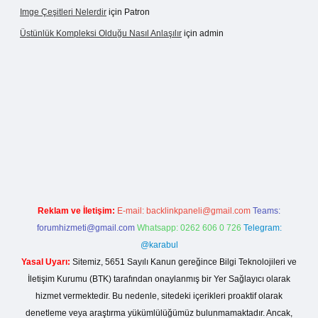
Imge Çeşitleri Nelerdir
için
Patron
Üstünlük Kompleksi Olduğu Nasıl Anlaşılır
için
admin
gir.net
Reklam ve İletişim:
E-mail:
backlinkpaneli@gmail.com
Teams:
forumhizmeti@gmail.com
Whatsapp: 0262 606 0 726
Telegram:
@karabul
Yasal Uyarı:
Sitemiz, 5651 Sayılı Kanun gereğince Bilgi Teknolojileri ve
İletişim Kurumu (BTK) tarafından onaylanmış bir Yer Sağlayıcı olarak
hizmet vermektedir. Bu nedenle, sitedeki içerikleri proaktif olarak
denetleme veya araştırma yükümlülüğümüz bulunmamaktadır. Ancak,