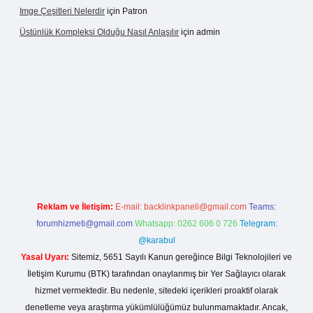
Imge Çeşitleri Nelerdir
için
Patron
Üstünlük Kompleksi Olduğu Nasıl Anlaşılır
için
admin
gir.net
Reklam ve İletişim:
E-mail:
backlinkpaneli@gmail.com
Teams:
forumhizmeti@gmail.com
Whatsapp: 0262 606 0 726
Telegram:
@karabul
Yasal Uyarı:
Sitemiz, 5651 Sayılı Kanun gereğince Bilgi Teknolojileri ve
İletişim Kurumu (BTK) tarafından onaylanmış bir Yer Sağlayıcı olarak
hizmet vermektedir. Bu nedenle, sitedeki içerikleri proaktif olarak
denetleme veya araştırma yükümlülüğümüz bulunmamaktadır. Ancak,