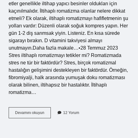
etler genellikle iltihap yapıcı besinler oldukları için
kaçınılmalıdır. İltihaplı romatizma olanlar nelere dikkat
etmeli? Ek olarak, iltihaplı romatizmayı hafifletmenin şu
yolları vardır: Düzenli olarak soğuk kompres yapın. Her
gün 1-2 diş sarımsak yiyin. Listeniz. En kısa sürede
sigarayı bırakın. D vitamini takviyesi almayı
unutmayın.Daha fazla makale…•28 Temmuz 2023
Stres iltihaplı romatizmayı tetikler mi? Romatizmada
stres ne tür bir faktördür? Stres, birçok romatizmal
hastalığın gelişimini destekleyen bir faktördür. Örneğin,
fibromiyalji, halk arasında yumuşak doku romatizması
olarak bilinen, iltihapsız bir hastalıktır. İltihaplı
romatizma…
Iltihaplı
Devamını okuyun
12 Yorum
Romatizmayı
Ne
Tetikler