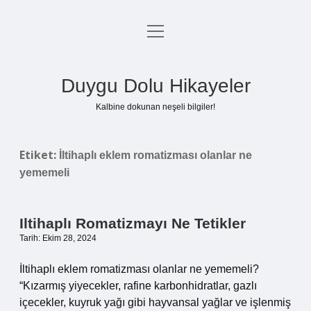
menüyü
Anasayfa
aç
Gizlilik Politikası
Duygu Dolu Hikayeler
Yasal Uyarı
Kalbine dokunan neşeli bilgiler!
Hakkımızda
Etiket:
İltihaplı eklem romatizması olanlar ne
yememeli
Iltihaplı Romatizmayı Ne Tetikler
Tarih: Ekim 28, 2024
İltihaplı eklem romatizması olanlar ne yememeli?
“Kızarmış yiyecekler, rafine karbonhidratlar, gazlı
içecekler, kuyruk yağı gibi hayvansal yağlar ve işlenmiş