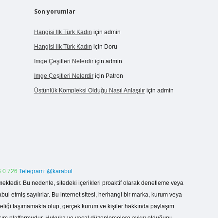
Son yorumlar
Hangisi Ilk Türk Kadın
için
admin
Hangisi Ilk Türk Kadın
için
Doru
Imge Çeşitleri Nelerdir
için
admin
Imge Çeşitleri Nelerdir
için
Patron
Üstünlük Kompleksi Olduğu Nasıl Anlaşılır
için
admin
 0 726
Telegram: @karabul
ektedir. Bu nedenle, sitedeki içerikleri proaktif olarak denetleme veya
 etmiş sayılırlar. Bu internet sitesi, herhangi bir marka, kurum veya
niteliği taşımamakta olup, gerçek kurum ve kişiler hakkında paylaşım