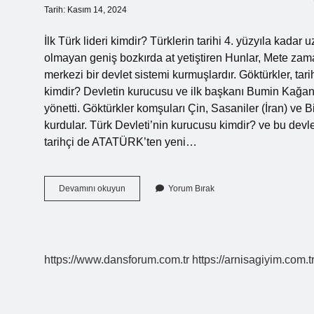
Tarih: Kasım 14, 2024
İlk Türk lideri kimdir? Türklerin tarihi 4. yüzyıla kadar
olmayan geniş bozkırda at yetiştiren Hunlar, Mete zam
merkezi bir devlet sistemi kurmuşlardır. Göktürkler, tarih
kimdir? Devletin kurucusu ve ilk başkanı Bumin Kağan’
yönetti. Göktürkler komşuları Çin, Sasaniler (İran) ve Bi
kurdular. Türk Devleti’nin kurucusu kimdir? ve bu devl
tarihçi de ATATÜRK’ten yeni…
Ilk
Devamını okuyun
Yorum Bırak
Türk
Devletinin
Başkanı
Kimdir
https://www.dansforum.com.tr
https://arnisagiyim.com.t