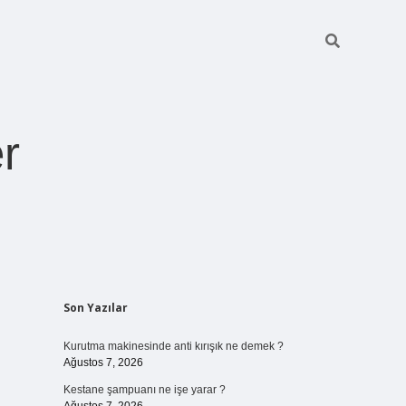
r
Sidebar
Son Yazılar
ilbet giriş
https://betexpergiris.casino/
betexpergir.net
Kurutma makinesinde anti kırışık ne demek ?
Ağustos 7, 2026
Kestane şampuanı ne işe yarar ?