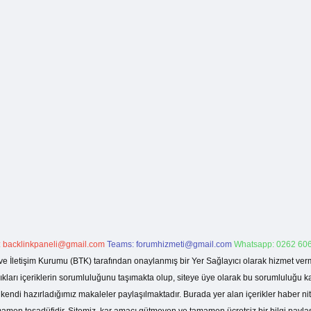
:
backlinkpaneli@gmail.com
Teams:
forumhizmeti@gmail.com
Whatsapp: 0262 606
ve İletişim Kurumu (BTK) tarafından onaylanmış bir Yer Sağlayıcı olarak hizmet verm
rı içeriklerin sorumluluğunu taşımakta olup, siteye üye olarak bu sorumluluğu kabul
a kendi hazırladığımız makaleler paylaşılmaktadır. Burada yer alan içerikler haber 