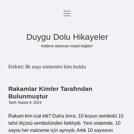
menüyü
Anasayfa
aç
Gizlilik Politikası
Duygu Dolu Hikayeler
Yasal Uyarı
Kalbine dokunan neşeli bilgiler!
Hakkımızda
Etiket:
İlk sayı sistemini kim buldu
Rakamlar Kimler Tarafından
Bulunmuştur
Tarih: Kasım 9, 2024
Rakam kim icat etti? Daha önce, 10 koyun sembolü 10
tahıl ölçüsü sembolünden farklıydı. Yeni sistemde, 10
sayısı her malzeme için aynıydı. Artık 10 sayısının