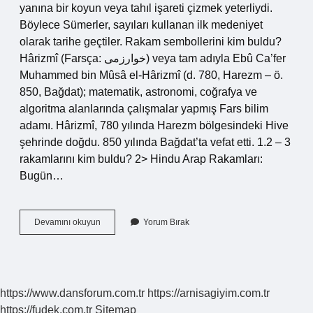
yanına bir koyun veya tahıl işareti çizmek yeterliydi.
Böylece Sümerler, sayıları kullanan ilk medeniyet
olarak tarihe geçtiler. Rakam sembollerini kim buldu?
Hârizmî (Farsça: خوارزمی) veya tam adıyla Ebû Ca’fer
Muhammed bin Mûsâ el-Hârizmî (d. 780, Harezm – ö.
850, Bağdat); matematik, astronomi, coğrafya ve
algoritma alanlarında çalışmalar yapmış Fars bilim
adamı. Hârizmî, 780 yılında Harezm bölgesindeki Hive
şehrinde doğdu. 850 yılında Bağdat’ta vefat etti. 1.2 – 3
rakamlarını kim buldu? 2> Hindu Arap Rakamları:
Bugün…
Rakamlar
Devamını okuyun
Yorum Bırak
Kimler
Tarafından
Bulunmuştur
https://www.dansforum.com.tr
https://arnisagiyim.com.tr
https://fudek.com.tr
Sitemap