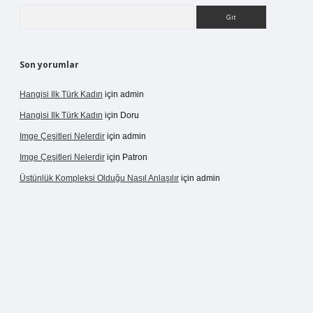
Arama
Son yorumlar
Hangisi Ilk Türk Kadın
için
admin
Hangisi Ilk Türk Kadın
için
Doru
Imge Çeşitleri Nelerdir
için
admin
Imge Çeşitleri Nelerdir
için
Patron
Üstünlük Kompleksi Olduğu Nasıl Anlaşılır
için
admin
ergir.net