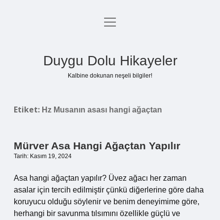
menüyü
Anasayfa
aç
Gizlilik Politikası
Duygu Dolu Hikayeler
Yasal Uyarı
Kalbine dokunan neşeli bilgiler!
Hakkımızda
Etiket:
Hz Musanın asası hangi ağaçtan
Mürver Asa Hangi Ağaçtan Yapılır
Tarih: Kasım 19, 2024
Asa hangi ağaçtan yapılır? Üvez ağacı her zaman
asalar için tercih edilmiştir çünkü diğerlerine göre daha
koruyucu olduğu söylenir ve benim deneyimime göre,
herhangi bir savunma tılsımını özellikle güçlü ve