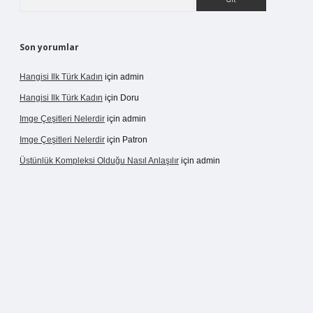
Son yorumlar
Hangisi Ilk Türk Kadın
için
admin
Hangisi Ilk Türk Kadın
için
Doru
Imge Çeşitleri Nelerdir
için
admin
Imge Çeşitleri Nelerdir
için
Patron
Üstünlük Kompleksi Olduğu Nasıl Anlaşılır
için
admin
pergir.net