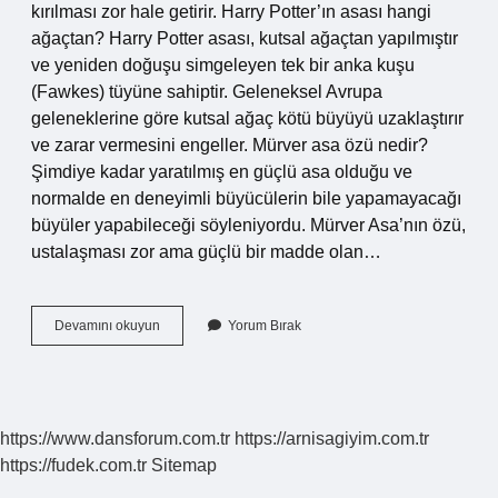
kırılması zor hale getirir. Harry Potter’ın asası hangi
ağaçtan? Harry Potter asası, kutsal ağaçtan yapılmıştır
ve yeniden doğuşu simgeleyen tek bir anka kuşu
(Fawkes) tüyüne sahiptir. Geleneksel Avrupa
geleneklerine göre kutsal ağaç kötü büyüyü uzaklaştırır
ve zarar vermesini engeller. Mürver asa özü nedir?
Şimdiye kadar yaratılmış en güçlü asa olduğu ve
normalde en deneyimli büyücülerin bile yapamayacağı
büyüler yapabileceği söyleniyordu. Mürver Asa’nın özü,
ustalaşması zor ama güçlü bir madde olan…
Mürver
Devamını okuyun
Yorum Bırak
Asa
Hangi
Ağaçtan
Yapılır
https://www.dansforum.com.tr
https://arnisagiyim.com.tr
https://fudek.com.tr
Sitemap