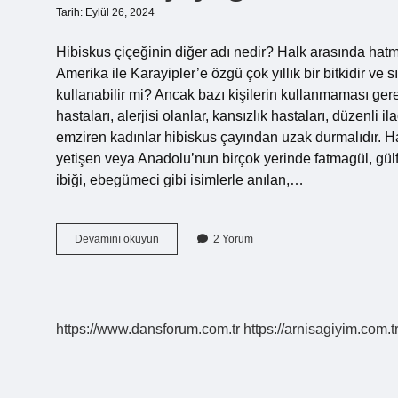
Tarih: Eylül 26, 2024
Hibiskus çiçeğinin diğer adı nedir? Halk arasında hatmi
Amerika ile Karayipler’e özgü çok yıllık bir bitkidir ve sı
kullanabilir mi? Ancak bazı kişilerin kullanmaması ge
hastaları, alerjisi olanlar, kansızlık hastaları, düzenli i
emziren kadınlar hibiskus çayından uzak durmalıdır. H
yetişen veya Anadolu’nun birçok yerinde fatmagül, gülfat
ibiği, ebegümeci gibi isimlerle anılan,…
Hatmi
Devamını okuyun
2 Yorum
Çiçeği
Ve
Hibiskus
Aynı
Mı
https://www.dansforum.com.tr
https://arnisagiyim.com.t