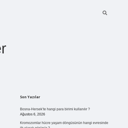
r
Sidebar
Son Yazılar
ilbet giriş
https://betexpergiris.casino/
betexpergir.net
Bosna-Hersek’te hangi para birimi kullanılır ?
Ağustos 6, 2026
Kromozomlar hücre yaşam döngüsünün hangi evresinde