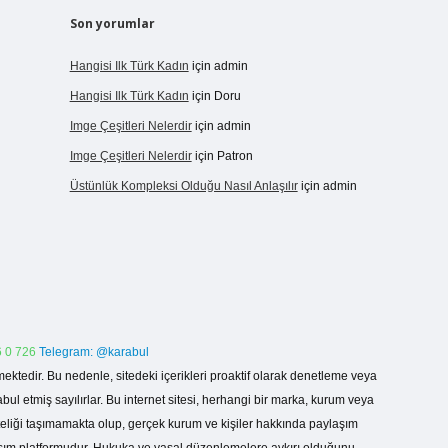
Son yorumlar
Hangisi Ilk Türk Kadın
için
admin
Hangisi Ilk Türk Kadın
için
Doru
Imge Çeşitleri Nelerdir
için
admin
Imge Çeşitleri Nelerdir
için
Patron
Üstünlük Kompleksi Olduğu Nasıl Anlaşılır
için
admin
 0 726
Telegram: @karabul
ektedir. Bu nedenle, sitedeki içerikleri proaktif olarak denetleme veya
 etmiş sayılırlar. Bu internet sitesi, herhangi bir marka, kurum veya
niteliği taşımamakta olup, gerçek kurum ve kişiler hakkında paylaşım