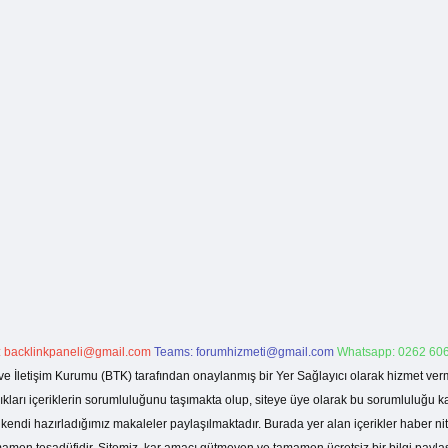
:
backlinkpaneli@gmail.com
Teams:
forumhizmeti@gmail.com
Whatsapp: 0262 606
ve İletişim Kurumu (BTK) tarafından onaylanmış bir Yer Sağlayıcı olarak hizmet verm
rı içeriklerin sorumluluğunu taşımakta olup, siteye üye olarak bu sorumluluğu kabul
a kendi hazırladığımız makaleler paylaşılmaktadır. Burada yer alan içerikler haber 