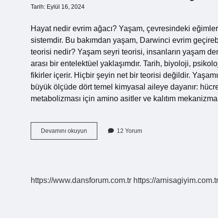
Tarih: Eylül 16, 2024
Hayat nedir evrim ağacı? Yaşam, çevresindeki eğimleri 
sistemdir. Bu bakımdan yaşam, Darwinci evrim geçirebi
teorisi nedir? Yaşam seyri teorisi, insanların yaşam den
arası bir entelektüel yaklaşımdır. Tarih, biyoloji, psiko
fikirler içerir. Hiçbir şeyin net bir teorisi değildir. Y
büyük ölçüde dört temel kimyasal aileye dayanır: hücre za
metabolizması için amino asitler ve kalıtım mekanizma
Bilimsel
Devamını okuyun
12 Yorum
Olarak
Hayat
Nedir
https://www.dansforum.com.tr
https://arnisagiyim.com.t