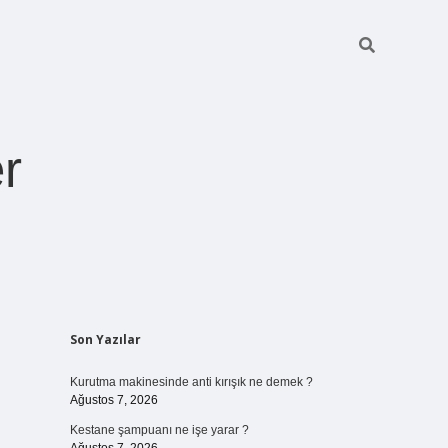
r
Sidebar
Son Yazılar
ilbet giriş
https://betexpergiris.casino/
betexpergir.net
Kurutma makinesinde anti kırışık ne demek ?
Ağustos 7, 2026
Kestane şampuanı ne işe yarar ?