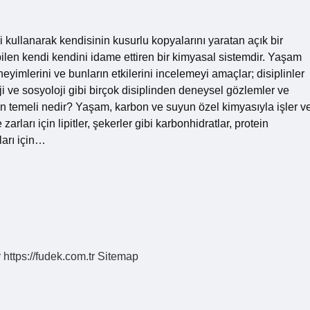
kullanarak kendisinin kusurlu kopyalarını yaratan açık bir
len kendi kendini idame ettiren bir kimyasal sistemdir. Yaşam
eyimlerini ve bunların etkilerini incelemeyi amaçlar; disiplinler
loji ve sosyoloji gibi birçok disiplinden deneysel gözlemler ve
aşamın temeli nedir? Yaşam, karbon ve suyun özel kimyasıyla işler v
rları için lipitler, şekerler gibi karbonhidratlar, protein
ları için…
r
https://fudek.com.tr
Sitemap