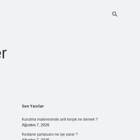
r
Sidebar
Son Yazılar
ilbet giriş
https://betexpergiris.casino/
betexpergir.net
Kurutma makinesinde anti kırışık ne demek ?
Ağustos 7, 2026
Kestane şampuanı ne işe yarar ?