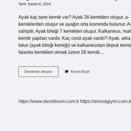
Tarih: Kasım 8, 2024
Ayak kaç tane kemik var? Ayak 26 kemikten oluşur. a- 7 
kemiklerden oluşur ve ayağın orta kısmında bulunur. A
sahiptir. Ayak bileği 7 kemikten oluşur. Kalkaneus, mal
kemik yapıları vardır. Kaç cesit ayak vardır? Ayak, ark
talus (ayak bileği kemiği) ve kalkaneustan (topuk kemiğ
falanks kemikleri olmak üzere 26 kemik…
Ayak
Devamını okuyun
Yorum Bırak
Kemikleri
Kaç
Tanedir
https://www.dansforum.com.tr
https://arnisagiyim.com.t