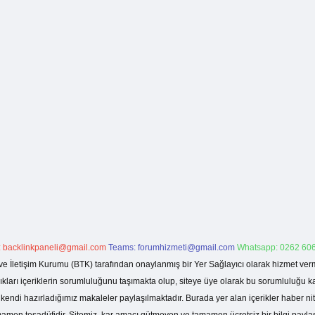
:
backlinkpaneli@gmail.com
Teams:
forumhizmeti@gmail.com
Whatsapp: 0262 606
ve İletişim Kurumu (BTK) tarafından onaylanmış bir Yer Sağlayıcı olarak hizmet verm
rı içeriklerin sorumluluğunu taşımakta olup, siteye üye olarak bu sorumluluğu kabul
a kendi hazırladığımız makaleler paylaşılmaktadır. Burada yer alan içerikler haber 