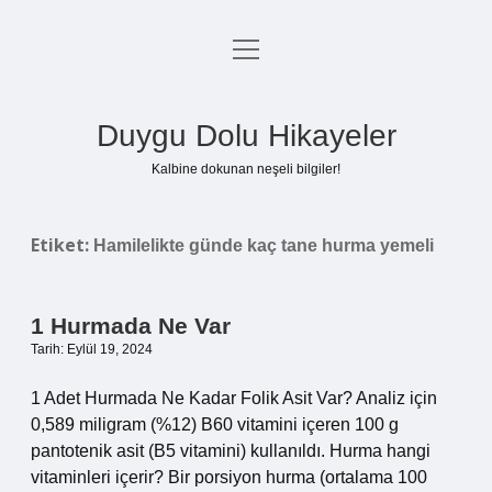
menüyü
Anasayfa
aç
Gizlilik Politikası
Duygu Dolu Hikayeler
Yasal Uyarı
Kalbine dokunan neşeli bilgiler!
Hakkımızda
Etiket:
Hamilelikte günde kaç tane hurma yemeli
1 Hurmada Ne Var
Tarih: Eylül 19, 2024
1 Adet Hurmada Ne Kadar Folik Asit Var? Analiz için
0,589 miligram (%12) B60 vitamini içeren 100 g
pantotenik asit (B5 vitamini) kullanıldı. Hurma hangi
vitaminleri içerir? Bir porsiyon hurma (ortalama 100