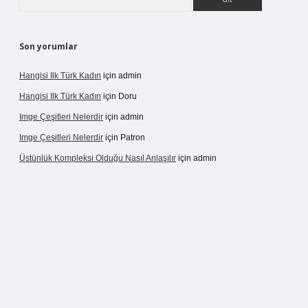
Son yorumlar
Hangisi Ilk Türk Kadın
için
admin
Hangisi Ilk Türk Kadın
için
Doru
Imge Çeşitleri Nelerdir
için
admin
Imge Çeşitleri Nelerdir
için
Patron
Üstünlük Kompleksi Olduğu Nasıl Anlaşılır
için
admin
rgir.net