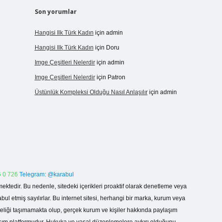
Son yorumlar
Hangisi Ilk Türk Kadın
için
admin
Hangisi Ilk Türk Kadın
için
Doru
Imge Çeşitleri Nelerdir
için
admin
Imge Çeşitleri Nelerdir
için
Patron
Üstünlük Kompleksi Olduğu Nasıl Anlaşılır
için
admin
 0 726
Telegram: @karabul
ektedir. Bu nedenle, sitedeki içerikleri proaktif olarak denetleme veya
 etmiş sayılırlar. Bu internet sitesi, herhangi bir marka, kurum veya
niteliği taşımamakta olup, gerçek kurum ve kişiler hakkında paylaşım