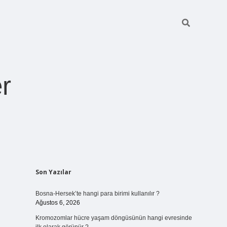
r
Sidebar
Son Yazılar
ilbet giriş
https://betexpergiris.casino/
betexpergir.net
Bosna-Hersek’te hangi para birimi kullanılır ?
Ağustos 6, 2026
Kromozomlar hücre yaşam döngüsünün hangi evresinde