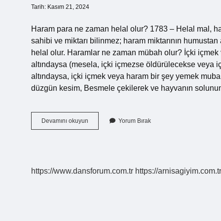
Tarih: Kasım 21, 2024
Haram para ne zaman helal olur? 1783 – Helal mal, ha
sahibi ve miktarı bilinmez; haram miktarının humustan
helal olur. Haramlar ne zaman mübah olur? İçki içmek 
altındaysa (mesela, içki içmezse öldürülecekse veya içk
altındaysa, içki içmek veya haram bir şey yemek mubah 
düzgün kesim, Besmele çekilerek ve hayvanın solunu
Haram
Devamını okuyun
Yorum Bırak
Ne
Zaman
Helal
Olur
https://www.dansforum.com.tr
https://arnisagiyim.com.t