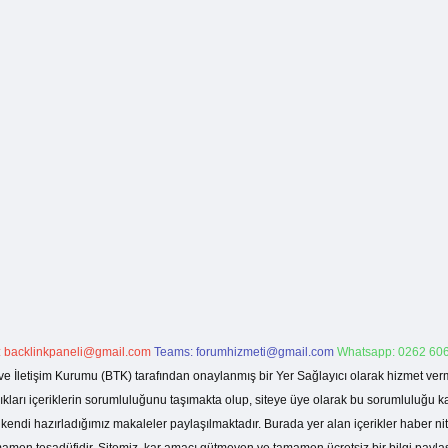
:
backlinkpaneli@gmail.com
Teams:
forumhizmeti@gmail.com
Whatsapp: 0262 606
ve İletişim Kurumu (BTK) tarafından onaylanmış bir Yer Sağlayıcı olarak hizmet verm
rı içeriklerin sorumluluğunu taşımakta olup, siteye üye olarak bu sorumluluğu kabul
a kendi hazırladığımız makaleler paylaşılmaktadır. Burada yer alan içerikler haber 