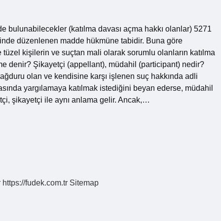
nde bulunabilecekler (katılma davası açma hakkı olanlar) 5271
inde düzenlenen madde hükmüne tabidir. Buna göre
üzel kişilerin ve suçtan mali olarak sorumlu olanların katılma
 denir? Şikayetçi (appellant), müdahil (participant) nedir?
mağduru olan ve kendisine karşı işlenen suç hakkında adli
asında yargılamaya katılmak istediğini beyan ederse, müdahil
etçi, şikayetçi ile aynı anlama gelir. Ancak,…
r
https://fudek.com.tr
Sitemap