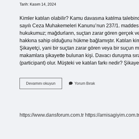
Tarih: Kasım 14, 2024
Kimler katılan olabilir? Kamu davasına katılma talebi
sayılı Ceza Muhakemeleri Kanunu’nun 237/1. maddes
hukukumuz; mağdurların, suçtan zarar gören gerçek ve t
hakkına sahip olduğunu hükme bağlamıştır. Katılan kime
Şikayetçi, yani bir suçtan zarar gören veya bir suçun 
makamlara şikayette bulunan kişi. Davacı duruşma sır
(participant) olur. Müşteki ve katılan farkı nedir? Şikay
Katılan
Devamını okuyun
Yorum Bırak
Ne
Demek
https://www.dansforum.com.tr
https://arnisagiyim.com.t