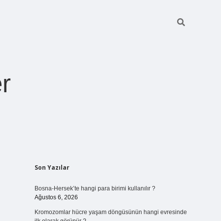
r
Sidebar
Son Yazılar
ilbet giriş
https://betexpergiris.casino/
betexpergir.net
Bosna-Hersek’te hangi para birimi kullanılır ?
Ağustos 6, 2026
Kromozomlar hücre yaşam döngüsünün hangi evresinde