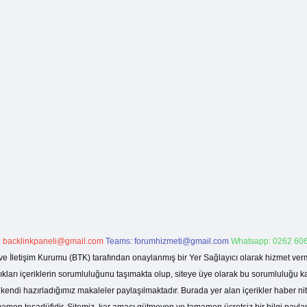
:
backlinkpaneli@gmail.com
Teams:
forumhizmeti@gmail.com
Whatsapp: 0262 606
ve İletişim Kurumu (BTK) tarafından onaylanmış bir Yer Sağlayıcı olarak hizmet verm
rı içeriklerin sorumluluğunu taşımakta olup, siteye üye olarak bu sorumluluğu kabul
a kendi hazırladığımız makaleler paylaşılmaktadır. Burada yer alan içerikler haber 