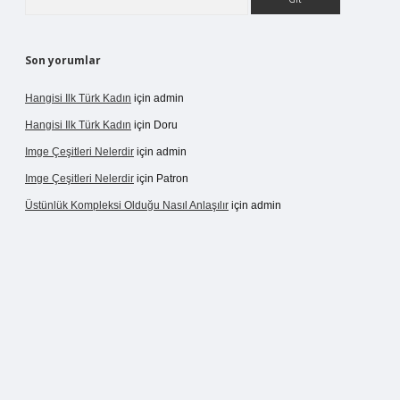
Son yorumlar
Hangisi Ilk Türk Kadın
için
admin
Hangisi Ilk Türk Kadın
için
Doru
Imge Çeşitleri Nelerdir
için
admin
Imge Çeşitleri Nelerdir
için
Patron
Üstünlük Kompleksi Olduğu Nasıl Anlaşılır
için
admin
rgir.net