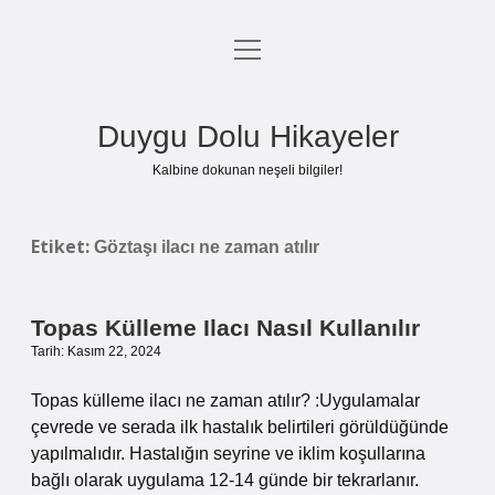
menüyü
Anasayfa
aç
Gizlilik Politikası
Duygu Dolu Hikayeler
Yasal Uyarı
Kalbine dokunan neşeli bilgiler!
Hakkımızda
Etiket:
Göztaşı ilacı ne zaman atılır
Topas Külleme Ilacı Nasıl Kullanılır
Tarih: Kasım 22, 2024
Topas külleme ilacı ne zaman atılır? :Uygulamalar
çevrede ve serada ilk hastalık belirtileri görüldüğünde
yapılmalıdır. Hastalığın seyrine ve iklim koşullarına
bağlı olarak uygulama 12-14 günde bir tekrarlanır.