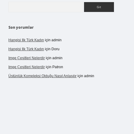
Arama
Son yorumlar
Hangisi Ilk Türk Kadın
için
admin
Hangisi Ilk Türk Kadın
için
Doru
Imge Çeşitleri Nelerdir
için
admin
Imge Çeşitleri Nelerdir
için
Patron
Üstünlük Kompleksi Olduğu Nasıl Anlaşılır
için
admin
rgir.net