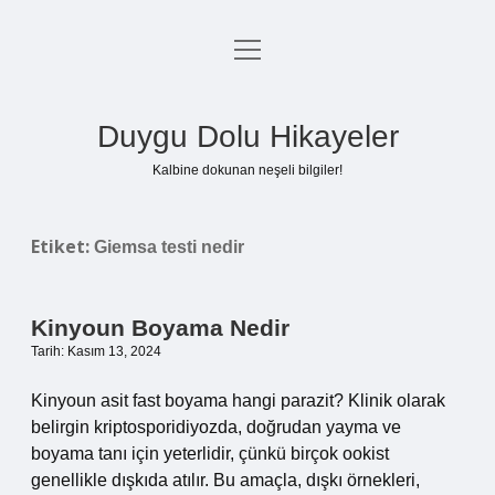
menüyü
Anasayfa
aç
Gizlilik Politikası
Duygu Dolu Hikayeler
Yasal Uyarı
Kalbine dokunan neşeli bilgiler!
Hakkımızda
Etiket:
Giemsa testi nedir
Kinyoun Boyama Nedir
Tarih: Kasım 13, 2024
Kinyoun asit fast boyama hangi parazit? Klinik olarak
belirgin kriptosporidiyozda, doğrudan yayma ve
boyama tanı için yeterlidir, çünkü birçok ookist
genellikle dışkıda atılır. Bu amaçla, dışkı örnekleri,