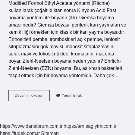
Modified Formol Ethyl Acetate yöntemi (Ritchie)
kullanılarak çoğaltıldıktan sonra Kinyoun Acid Fast
boyama yöntemi ile boyanır (46). Giemsa boyama
amacı nedir? Giemsa boyası, periferik kan yaymaları ve
kemik iliği örnekleri için klasik bir kan yayma boyasıdır.
Eritrositleri pembe, trombositleri açık pembe, lenfosit
sitoplazmasını gök mavisi, monosit sitoplazmasını
soluk mavi ve lökosit nükleer kromatinini macenta
boyar. Ziehl-Neelsen boyama neden yapılır? Ehrlich-
Ziehl-Neelsen (EZN) boyama: Bu, asit-hızlı bakterileri
tespit etmek için bir boyama yöntemidir. Daha çok…
Kinyoun
Devamını okuyun
Yorum Bırak
Boyama
Nedir
https://www.dansforum.com.tr
https://arnisagiyim.com.tr
https://fudek.com.tr
Sitemap