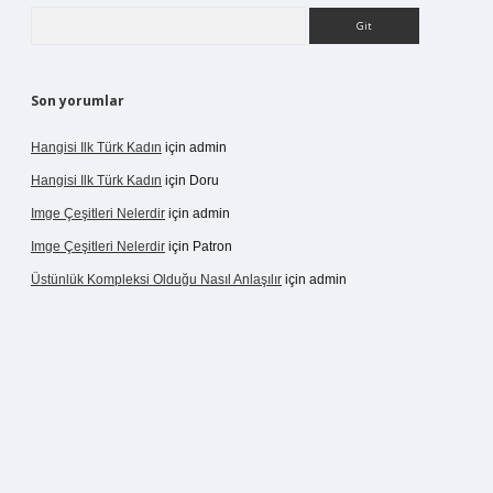
Arama
Son yorumlar
Hangisi Ilk Türk Kadın
için
admin
Hangisi Ilk Türk Kadın
için
Doru
Imge Çeşitleri Nelerdir
için
admin
Imge Çeşitleri Nelerdir
için
Patron
Üstünlük Kompleksi Olduğu Nasıl Anlaşılır
için
admin
rgir.net