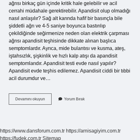
ağrısı birkaç gün içinde kritik hale gelebilir ve acil
cerrahi müdahale gerektirebilir. Apandisit olup olmadığı
nasıl anlaşılır? Sağ alt karında hafif bir basınçla bile
şiddetli ağrı ve 4-5 saniye boyunca bastırılıp
çekildiğinde seğirmenize neden olan elektrik çarpması
ağrısı apandisit teşhisinde dikkate alınan başlıca
semptomlardır. Ayrıca, mide bulantısı ve kusma, ateş,
iştahsızlık, şişkinlik ve hızlı kalp atışı da apandisit
semptomlarıdır. Apandisit testi evde nasıl yapılır?
Apandisit evde teşhis edilemez. Apandisit ciddi bir tıbbi
acil durumdur ve…
Apandisit
Devamını okuyun
Yorum Bırak
Şüphesi
Varsa
Ne
Yapmalı
https://www.dansforum.com.tr
https://arnisagiyim.com.tr
https://fudek.com.tr
Sitemap