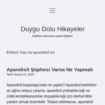
menüyü
Anasayfa
aç
Gizlilik Politikası
Duygu Dolu Hikayeler
Yasal Uyarı
Kalbine dokunan neşeli bilgiler!
Hakkımızda
Etiket:
Gaz mı apandisit mi
Apandisit Şüphesi Varsa Ne Yapmalı
Tarih: Kasım 14, 2024
Apandisit başlangıcında ne yapılır? Apandisit belirtileri
ve ağrısı ortaya çıkarsa, apandisit yırtılabileceği ve
ciddi komplikasyonlar oluşabileceği için derhal tıbbi
yardım almak önemlidir. Tedavi edilmezse, apandisit