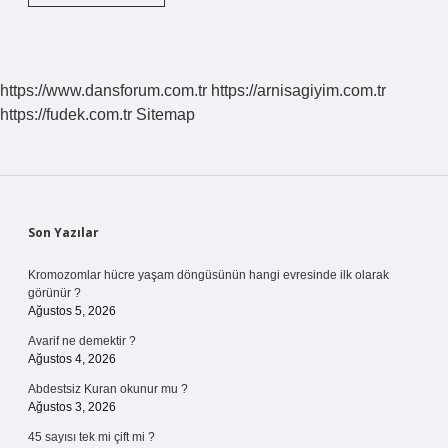
Ne
Kadar
Maaş
Alıyor
https://www.dansforum.com.tr
https://arnisagiyim.com.tr
https://fudek.com.tr
Sitemap
Sidebar
Son Yazılar
Kromozomlar hücre yaşam döngüsünün hangi evresinde ilk olarak
görünür ?
Ağustos 5, 2026
Avarif ne demektir ?
Ağustos 4, 2026
Abdestsiz Kuran okunur mu ?
Ağustos 3, 2026
45 sayısı tek mi çift mi ?