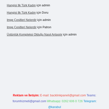
Hangisi Ilk Türk Kadın
için
admin
Hangisi Ilk Türk Kadın
için
Doru
Imge Çeşitleri Nelerdir
için
admin
Imge Çeşitleri Nelerdir
için
Patron
Üstünlük Kompleksi Olduğu Nasıl Anlaşılır
için
admin
gir.net
Reklam ve İletişim:
E-mail:
backlinkpaneli@gmail.com
Teams:
forumhizmeti@gmail.com
Whatsapp: 0262 606 0 726
Telegram:
@karabul