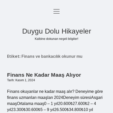
menüyü
Anasayfa
aç
Gizlilik Politikası
Duygu Dolu Hikayeler
Yasal Uyarı
Kalbine dokunan neşeli bilgiler!
Hakkımızda
Etiket:
Finans ve bankacılık okunur mu
Finans Ne Kadar Maaş Alıyor
Tarih: Kasım 1, 2024
Finans okuyanlar ne kadar maaş alır? Deneyime göre
finans uzmanları maaşları 2024Deneyim süresiAsgari
maaşOrtalama maaş0 – 1 yıl20.600₺27.600₺2 – 4
yıl23.300₺30.600₺5 – 9 yıl26.500₺34.800₺10 yıl