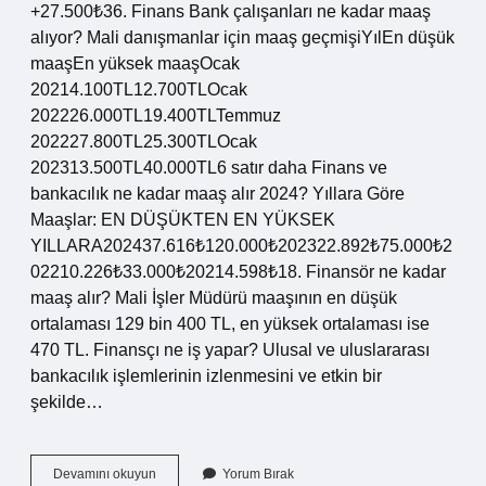
+27.500₺36. Finans Bank çalışanları ne kadar maaş
alıyor? Mali danışmanlar için maaş geçmişiYılEn düşük
maaşEn yüksek maaşOcak
20214.100TL12.700TLOcak
202226.000TL19.400TLTemmuz
202227.800TL25.300TLOcak
202313.500TL40.000TL6 satır daha Finans ve
bankacılık ne kadar maaş alır 2024? Yıllara Göre
Maaşlar: EN DÜŞÜKTEN EN YÜKSEK
YILLARA202437.616₺120.000₺202322.892₺75.000₺2
02210.226₺33.000₺20214.598₺18. Finansör ne kadar
maaş alır? Mali İşler Müdürü maaşının en düşük
ortalaması 129 bin 400 TL, en yüksek ortalaması ise
470 TL. Finansçı ne iş yapar? Ulusal ve uluslararası
bankacılık işlemlerinin izlenmesini ve etkin bir
şekilde…
Finans
Devamını okuyun
Yorum Bırak