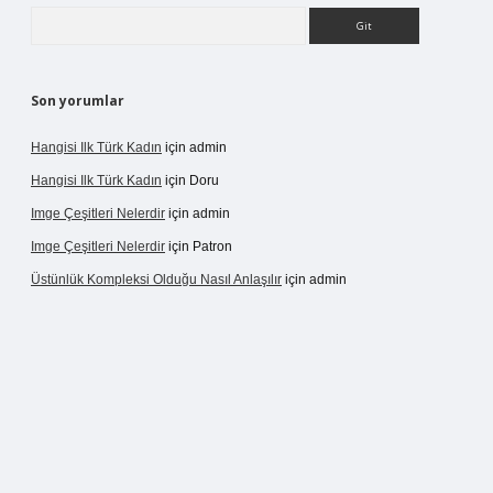
Arama
Son yorumlar
Hangisi Ilk Türk Kadın
için
admin
Hangisi Ilk Türk Kadın
için
Doru
Imge Çeşitleri Nelerdir
için
admin
Imge Çeşitleri Nelerdir
için
Patron
Üstünlük Kompleksi Olduğu Nasıl Anlaşılır
için
admin
rgir.net