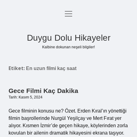
menüyü
Anasayfa
aç
Gizlilik Politikası
Duygu Dolu Hikayeler
Yasal Uyarı
Kalbine dokunan neşeli bilgiler!
Hakkımızda
Etiket:
En uzun filmi kaç saat
Gece Filmi Kaç Dakika
Tarih: Kasım 5, 2024
Gece filminin konusu ne? Özet. Erden Kıral’ın yönettiği
filmin başrollerinde Nurgül Yeşilçay ve Mert Fırat yer
alıyor. Kısmen İzmir’de geçen hikaye, köylerinden zorla
kovulan bir ailenin dramatik hikayesini ekrana taşıyor.