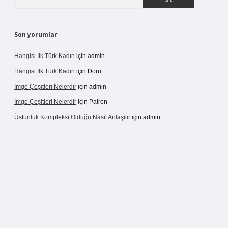
Son yorumlar
Hangisi Ilk Türk Kadın
için
admin
Hangisi Ilk Türk Kadın
için
Doru
Imge Çeşitleri Nelerdir
için
admin
Imge Çeşitleri Nelerdir
için
Patron
Üstünlük Kompleksi Olduğu Nasıl Anlaşılır
için
admin
rgir.net