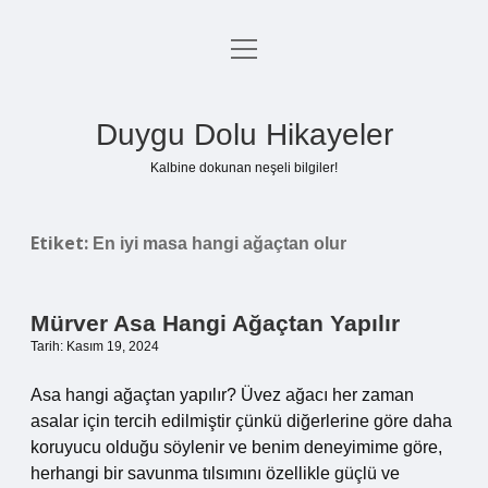
menüyü
Anasayfa
aç
Gizlilik Politikası
Duygu Dolu Hikayeler
Yasal Uyarı
Kalbine dokunan neşeli bilgiler!
Hakkımızda
Etiket:
En iyi masa hangi ağaçtan olur
Mürver Asa Hangi Ağaçtan Yapılır
Tarih: Kasım 19, 2024
Asa hangi ağaçtan yapılır? Üvez ağacı her zaman
asalar için tercih edilmiştir çünkü diğerlerine göre daha
koruyucu olduğu söylenir ve benim deneyimime göre,
herhangi bir savunma tılsımını özellikle güçlü ve