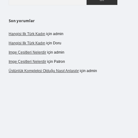
Son yorumlar
Hangisi Ilk Türk Kadın
için
admin
Hangisi Ilk Türk Kadın
için
Doru
Imge Çeşitleri Nelerdir
için
admin
Imge Çeşitleri Nelerdir
için
Patron
Üstünlük Kompleksi Olduğu Nasıl Anlaşılır
için
admin
rgir.net