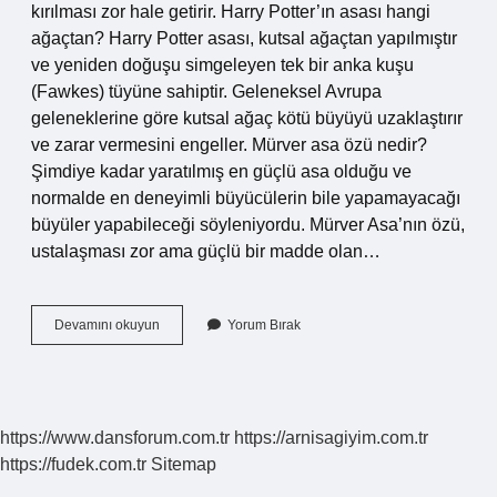
kırılması zor hale getirir. Harry Potter’ın asası hangi
ağaçtan? Harry Potter asası, kutsal ağaçtan yapılmıştır
ve yeniden doğuşu simgeleyen tek bir anka kuşu
(Fawkes) tüyüne sahiptir. Geleneksel Avrupa
geleneklerine göre kutsal ağaç kötü büyüyü uzaklaştırır
ve zarar vermesini engeller. Mürver asa özü nedir?
Şimdiye kadar yaratılmış en güçlü asa olduğu ve
normalde en deneyimli büyücülerin bile yapamayacağı
büyüler yapabileceği söyleniyordu. Mürver Asa’nın özü,
ustalaşması zor ama güçlü bir madde olan…
Mürver
Devamını okuyun
Yorum Bırak
Asa
Hangi
Ağaçtan
Yapılır
https://www.dansforum.com.tr
https://arnisagiyim.com.tr
https://fudek.com.tr
Sitemap