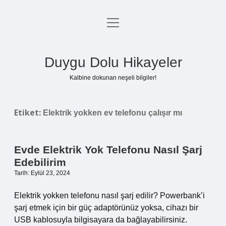
menüyü
Anasayfa
aç
Gizlilik Politikası
Duygu Dolu Hikayeler
Yasal Uyarı
Kalbine dokunan neşeli bilgiler!
Hakkımızda
Etiket:
Elektrik yokken ev telefonu çalışır mı
Evde Elektrik Yok Telefonu Nasıl Şarj
Edebilirim
Tarih: Eylül 23, 2024
Elektrik yokken telefonu nasıl şarj edilir? Powerbank’i
şarj etmek için bir güç adaptörünüz yoksa, cihazı bir
USB kablosuyla bilgisayara da bağlayabilirsiniz.