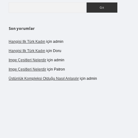
Arama
Son yorumlar
Hangisi Ilk Türk Kadın
için
admin
Hangisi Ilk Türk Kadın
için
Doru
Imge Çeşitleri Nelerdir
için
admin
Imge Çeşitleri Nelerdir
için
Patron
Üstünlük Kompleksi Olduğu Nasıl Anlaşılır
için
admin
rgir.net