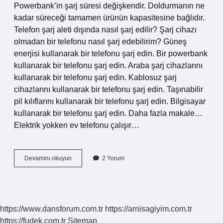
Powerbank’in şarj süresi değişkendir. Doldurmanın ne
kadar süreceği tamamen ürünün kapasitesine bağlıdır.
Telefon şarj aleti dışında nasıl şarj edilir? Şarj cihazı
olmadan bir telefonu nasıl şarj edebilirim? Güneş
enerjisi kullanarak bir telefonu şarj edin. Bir powerbank
kullanarak bir telefonu şarj edin. Araba şarj cihazlarını
kullanarak bir telefonu şarj edin. Kablosuz şarj
cihazlarını kullanarak bir telefonu şarj edin. Taşınabilir
pil kılıflarını kullanarak bir telefonu şarj edin. Bilgisayar
kullanarak bir telefonu şarj edin. Daha fazla makale…
Elektrik yokken ev telefonu çalışır…
Evde
Devamını okuyun
2 Yorum
Elektrik
Yok
Telefonu
Nasıl
Şarj
https://www.dansforum.com.tr
https://arnisagiyim.com.tr
Edebilirim
https://fudek.com.tr
Sitemap