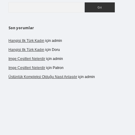
Arama
Son yorumlar
Hangisi Ilk Türk Kadın
için
admin
Hangisi Ilk Türk Kadın
için
Doru
Imge Çeşitleri Nelerdir
için
admin
Imge Çeşitleri Nelerdir
için
Patron
Üstünlük Kompleksi Olduğu Nasıl Anlaşılır
için
admin
rgir.net