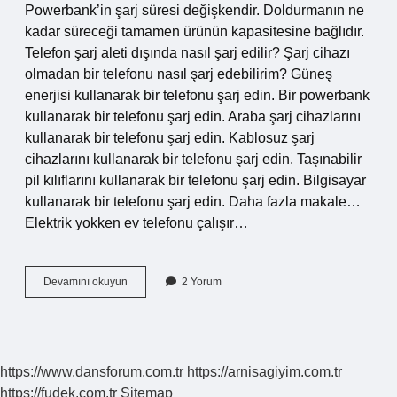
Powerbank’in şarj süresi değişkendir. Doldurmanın ne
kadar süreceği tamamen ürünün kapasitesine bağlıdır.
Telefon şarj aleti dışında nasıl şarj edilir? Şarj cihazı
olmadan bir telefonu nasıl şarj edebilirim? Güneş
enerjisi kullanarak bir telefonu şarj edin. Bir powerbank
kullanarak bir telefonu şarj edin. Araba şarj cihazlarını
kullanarak bir telefonu şarj edin. Kablosuz şarj
cihazlarını kullanarak bir telefonu şarj edin. Taşınabilir
pil kılıflarını kullanarak bir telefonu şarj edin. Bilgisayar
kullanarak bir telefonu şarj edin. Daha fazla makale…
Elektrik yokken ev telefonu çalışır…
Evde
Devamını okuyun
2 Yorum
Elektrik
Yok
Telefonu
Nasıl
Şarj
https://www.dansforum.com.tr
https://arnisagiyim.com.tr
Edebilirim
https://fudek.com.tr
Sitemap