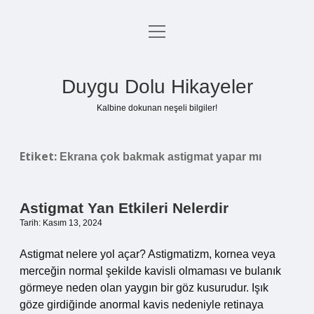
menüyü
Anasayfa
aç
Gizlilik Politikası
Duygu Dolu Hikayeler
Yasal Uyarı
Kalbine dokunan neşeli bilgiler!
Hakkımızda
Etiket:
Ekrana çok bakmak astigmat yapar mı
Astigmat Yan Etkileri Nelerdir
Tarih: Kasım 13, 2024
Astigmat nelere yol açar? Astigmatizm, kornea veya
merceğin normal şekilde kavisli olmaması ve bulanık
görmeye neden olan yaygın bir göz kusurudur. Işık
göze girdiğinde anormal kavis nedeniyle retinaya