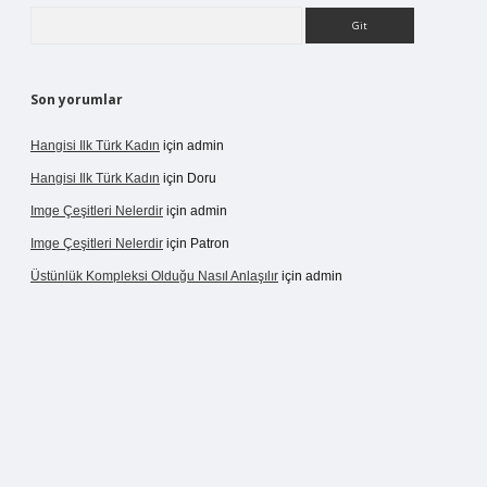
Arama
Son yorumlar
Hangisi Ilk Türk Kadın
için
admin
Hangisi Ilk Türk Kadın
için
Doru
Imge Çeşitleri Nelerdir
için
admin
Imge Çeşitleri Nelerdir
için
Patron
Üstünlük Kompleksi Olduğu Nasıl Anlaşılır
için
admin
rgir.net