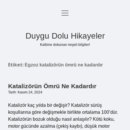
menüyü
Anasayfa
aç
Gizlilik Politikası
Duygu Dolu Hikayeler
Yasal Uyarı
Kalbine dokunan neşeli bilgiler!
Hakkımızda
Etiket:
Egzoz katalizörün ömrü ne kadardır
Katalizörün Ömrü Ne Kadardır
Tarih: Kasım 24, 2024
Katalizör kaç yılda bir değişir? Katalizör sürüş
koşullarına göre değişmekle birlikte ortalama 100’dür.
Katalizörün bozuk olduğu nasıl anlaşılır? Kötü koku,
motor gücünde azalma (çekiş kaybı), düşük motor