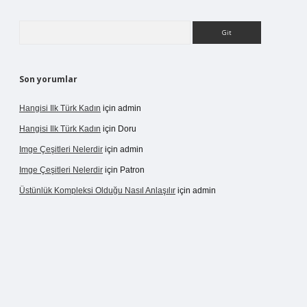
Arama
Son yorumlar
Hangisi Ilk Türk Kadın
için
admin
Hangisi Ilk Türk Kadın
için
Doru
Imge Çeşitleri Nelerdir
için
admin
Imge Çeşitleri Nelerdir
için
Patron
Üstünlük Kompleksi Olduğu Nasıl Anlaşılır
için
admin
ergir.net