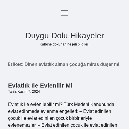
menüyü
Anasayfa
aç
Gizlilik Politikası
Duygu Dolu Hikayeler
Yasal Uyarı
Kalbine dokunan neşeli bilgiler!
Hakkımızda
Etiket:
Dinen evlatlık alınan çocuğa miras düşer mi
Evlatlık Ile Evlenilir Mi
Tarih: Kasım 7, 2024
Evlatlık ile evlenilebilir mi? Türk Medeni Kanununda
evlat edinmede evlenme engelleri: – Evlat edinilen
çocuk ile evlat edinilen çocuk birbirleriyle
evlenemezler. – Evlat edinilen çocuk ile evlat edinilen