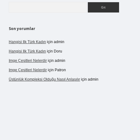
Arama
Son yorumlar
Hangisi Ilk Türk Kadın
için
admin
Hangisi Ilk Türk Kadın
için
Doru
Imge Çeşitleri Nelerdir
için
admin
Imge Çeşitleri Nelerdir
için
Patron
Üstünlük Kompleksi Olduğu Nasıl Anlaşılır
için
admin
rgir.net