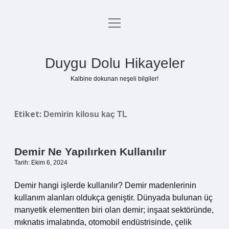
menüyü
Anasayfa
aç
Gizlilik Politikası
Duygu Dolu Hikayeler
Yasal Uyarı
Kalbine dokunan neşeli bilgiler!
Hakkımızda
Etiket:
Demirin kilosu kaç TL
Demir Ne Yapılırken Kullanılır
Tarih: Ekim 6, 2024
Demir hangi işlerde kullanılır? Demir madenlerinin
kullanım alanları oldukça geniştir. Dünyada bulunan üç
manyetik elementten biri olan demir; inşaat sektöründe,
mıknatıs imalatında, otomobil endüstrisinde, çelik