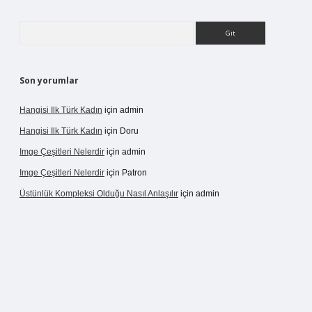
Arama
Son yorumlar
Hangisi Ilk Türk Kadın
için
admin
Hangisi Ilk Türk Kadın
için
Doru
Imge Çeşitleri Nelerdir
için
admin
Imge Çeşitleri Nelerdir
için
Patron
Üstünlük Kompleksi Olduğu Nasıl Anlaşılır
için
admin
rgir.net