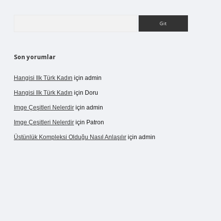
Arama
Son yorumlar
Hangisi Ilk Türk Kadın
için
admin
Hangisi Ilk Türk Kadın
için
Doru
Imge Çeşitleri Nelerdir
için
admin
Imge Çeşitleri Nelerdir
için
Patron
Üstünlük Kompleksi Olduğu Nasıl Anlaşılır
için
admin
ergir.net