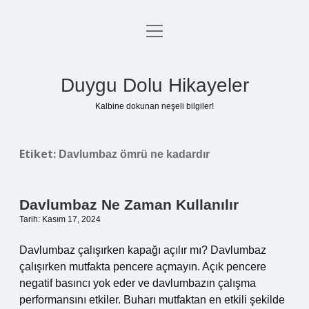
menüyü
Anasayfa
aç
Gizlilik Politikası
Duygu Dolu Hikayeler
Yasal Uyarı
Kalbine dokunan neşeli bilgiler!
Hakkımızda
Etiket:
Davlumbaz ömrü ne kadardır
Davlumbaz Ne Zaman Kullanılır
Tarih: Kasım 17, 2024
Davlumbaz çalışırken kapağı açılır mı? Davlumbaz
çalışırken mutfakta pencere açmayın. Açık pencere
negatif basıncı yok eder ve davlumbazın çalışma
performansını etkiler. Buharı mutfaktan en etkili şekilde