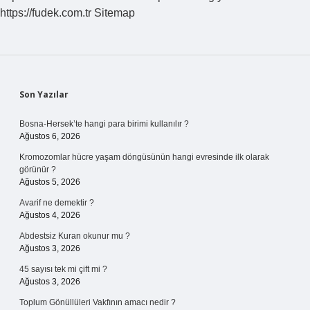
https://fudek.com.tr
Sitemap
Sidebar
Son Yazılar
Bosna-Hersek’te hangi para birimi kullanılır ?
Ağustos 6, 2026
Kromozomlar hücre yaşam döngüsünün hangi evresinde ilk olarak
görünür ?
Ağustos 5, 2026
Avarif ne demektir ?
Ağustos 4, 2026
Abdestsiz Kuran okunur mu ?
Ağustos 3, 2026
45 sayısı tek mi çift mi ?
Ağustos 3, 2026
Toplum Gönüllüleri Vakfının amacı nedir ?