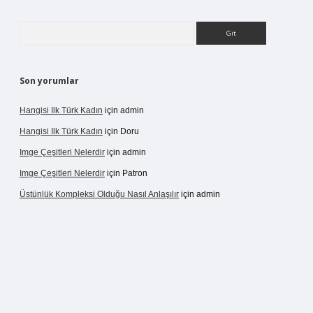
Arama
Son yorumlar
Hangisi Ilk Türk Kadın
için
admin
Hangisi Ilk Türk Kadın
için
Doru
Imge Çeşitleri Nelerdir
için
admin
Imge Çeşitleri Nelerdir
için
Patron
Üstünlük Kompleksi Olduğu Nasıl Anlaşılır
için
admin
pergir.net