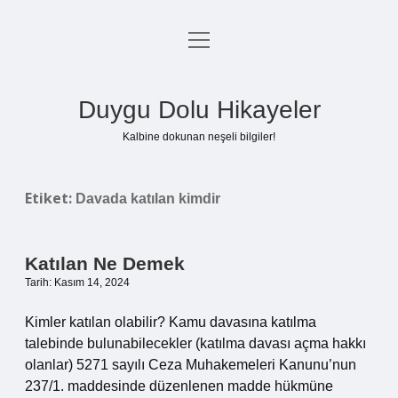
menüyü
Anasayfa
aç
Gizlilik Politikası
Duygu Dolu Hikayeler
Yasal Uyarı
Kalbine dokunan neşeli bilgiler!
Hakkımızda
Etiket:
Davada katılan kimdir
Katılan Ne Demek
Tarih: Kasım 14, 2024
Kimler katılan olabilir? Kamu davasına katılma
talebinde bulunabilecekler (katılma davası açma hakkı
olanlar) 5271 sayılı Ceza Muhakemeleri Kanunu’nun
237/1. maddesinde düzenlenen madde hükmüne