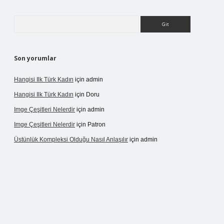
Arama
Son yorumlar
Hangisi Ilk Türk Kadın
için
admin
Hangisi Ilk Türk Kadın
için
Doru
Imge Çeşitleri Nelerdir
için
admin
Imge Çeşitleri Nelerdir
için
Patron
Üstünlük Kompleksi Olduğu Nasıl Anlaşılır
için
admin
rgir.net