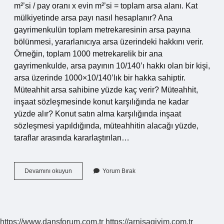
m²’si / pay oranı x evin m²’si = toplam arsa alanı. Kat
mülkiyetinde arsa payı nasıl hesaplanır? Ana
gayrimenkulün toplam metrekaresinin arsa payına
bölünmesi, yararlanıcıya arsa üzerindeki hakkını verir.
Örneğin, toplam 1000 metrekarelik bir ana
gayrimenkulde, arsa payının 10/140’ı hakkı olan bir kişi,
arsa üzerinde 1000×10/140’lık bir hakka sahiptir.
Müteahhit arsa sahibine yüzde kaç verir? Müteahhit,
inşaat sözleşmesinde konut karşılığında ne kadar
yüzde alır? Konut satın alma karşılığında inşaat
sözleşmesi yapıldığında, müteahhitin alacağı yüzde,
taraflar arasında kararlaştırılan…
Kat
Devamını okuyun
Yorum Bırak
Karşılığı
Arsa
Payı
Nasıl
Hesaplanır
https://www.dansforum.com.tr
https://arnisagiyim.com.tr