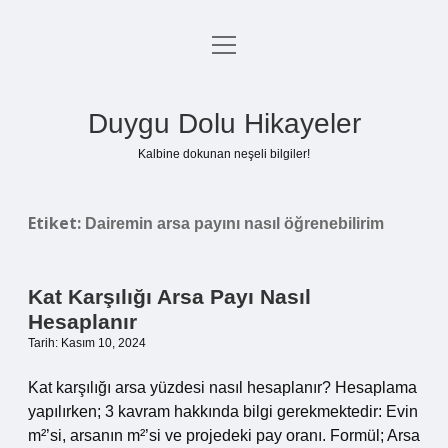
menüyü
Anasayfa
aç
Gizlilik Politikası
Duygu Dolu Hikayeler
Yasal Uyarı
Kalbine dokunan neşeli bilgiler!
Hakkımızda
Etiket:
Dairemin arsa payını nasıl öğrenebilirim
Kat Karşılığı Arsa Payı Nasıl
Hesaplanır
Tarih: Kasım 10, 2024
Kat karşılığı arsa yüzdesi nasıl hesaplanır? Hesaplama
yapılırken; 3 kavram hakkında bilgi gerekmektedir: Evin
m²’si, arsanın m²’si ve projedeki pay oranı. Formül; Arsa