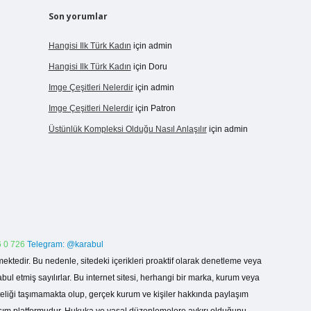
Son yorumlar
Hangisi Ilk Türk Kadın
için
admin
Hangisi Ilk Türk Kadın
için
Doru
Imge Çeşitleri Nelerdir
için
admin
Imge Çeşitleri Nelerdir
için
Patron
Üstünlük Kompleksi Olduğu Nasıl Anlaşılır
için
admin
 0 726
Telegram: @karabul
ektedir. Bu nedenle, sitedeki içerikleri proaktif olarak denetleme veya
 etmiş sayılırlar. Bu internet sitesi, herhangi bir marka, kurum veya
niteliği taşımamakta olup, gerçek kurum ve kişiler hakkında paylaşım