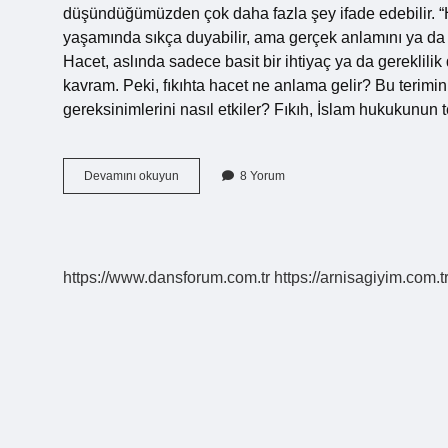
düşündüğümüzden çok daha fazla şey ifade edebilir. “Ha
yaşamında sıkça duyabilir, ama gerçek anlamını ya da f
Hacet, aslında sadece basit bir ihtiyaç ya da gereklilik
kavram. Peki, fıkıhta hacet ne anlama gelir? Bu terimi
gereksinimlerini nasıl etkiler? Fıkıh, İslam hukukunun 
Fıkıhta
Devamını okuyun
8 Yorum
hacet
ne
demek
?
https://www.dansforum.com.tr
https://arnisagiyim.com.t