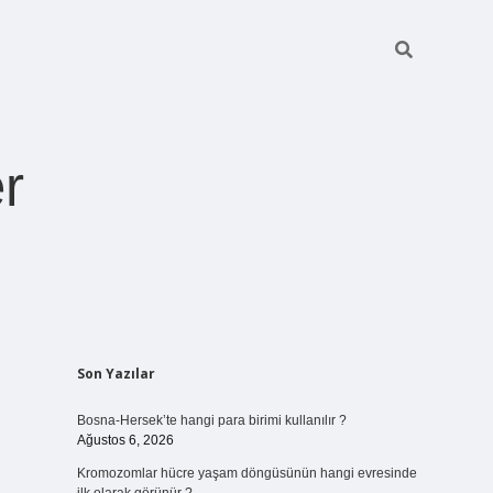
r
Sidebar
Son Yazılar
ilbet giriş
https://betexpergiris.casino/
betexpergir.net
Bosna-Hersek’te hangi para birimi kullanılır ?
Ağustos 6, 2026
Kromozomlar hücre yaşam döngüsünün hangi evresinde