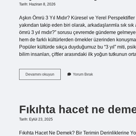
Tarih: Haziran 8, 2026
Aşkın Ömrü 3 Yıl Mıdır? Küresel ve Yerel Perspektifl
yakından takip eden biri olarak, arkadaşlarımla sık sı
ömrü 3 yıl mıdır?” sorusu çevremde gündeme gelmeye
hem de farklı kültürlerden örnekler üzerinden konuşmak
Popüler kültürde sıkça duyduğumuz bu “3 yıl” miti, psik
bilim insanları, çiftler arasındaki ilk yoğun tutkunun
Aşkın
Devamını okuyun
Yorum Bırak
ömrü
3
yıl
mıdır
?
Fıkıhta hacet ne dem
Tarih: Eylül 23, 2025
Fıkıhta Hacet Ne Demek? Bir Terimin Derinliklerine Yol