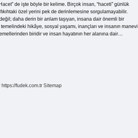
cet” de işte böyle bir kelime. Birçok insan, “haceti” günlük
ıkıhtaki özel yerini pek de derinlemesine sorgulamayabilir.
 değil; daha derin bir anlam taşıyan, insana dair önemli bir
n temelindeki hikâye, sosyal yaşamı, inançları ve insanın manevi
temellerinden biridir ve insan hayatının her alanına dair…
r
https://fudek.com.tr
Sitemap