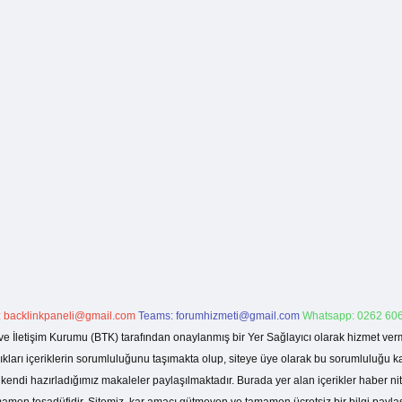
:
backlinkpaneli@gmail.com
Teams:
forumhizmeti@gmail.com
Whatsapp: 0262 606
ve İletişim Kurumu (BTK) tarafından onaylanmış bir Yer Sağlayıcı olarak hizmet verm
rı içeriklerin sorumluluğunu taşımakta olup, siteye üye olarak bu sorumluluğu kabul
a kendi hazırladığımız makaleler paylaşılmaktadır. Burada yer alan içerikler haber 