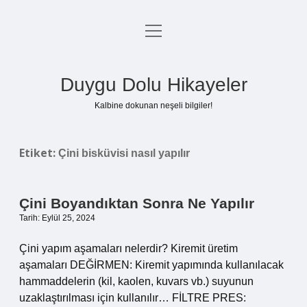
menüyü
Anasayfa
aç
Gizlilik Politikası
Duygu Dolu Hikayeler
Yasal Uyarı
Kalbine dokunan neşeli bilgiler!
Hakkımızda
Etiket:
Çini bisküvisi nasıl yapılır
Çini Boyandıktan Sonra Ne Yapılır
Tarih: Eylül 25, 2024
Çini yapım aşamaları nelerdir? Kiremit üretim
aşamaları DEĞİRMEN: Kiremit yapımında kullanılacak
hammaddelerin (kil, kaolen, kuvars vb.) suyunun
uzaklaştırılması için kullanılır… FİLTRE PRES: