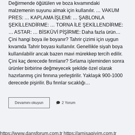
Değirmende öğütülen ve boza kıvamındaki
malzemenin suyunu almak için kullanılır. … VAKUM
PRES: … KAPLAMA İŞLEMİ: … ŞABLONLA
ŞEKİLLENDİRME: … TORNA İLE ŞEKİLLENDİRME:
… ASTAR: … BİSKÜVİ PİŞİRME: Daha fazla ürün…
Çini hangi boya ile boyanır? Tahrir çizimi için uygun
kıvamda Tahrir boyası kullanılır. Genellikle siyah boya
kullanılabilir ancak bazen mavi mürekkep tercih edilir.
Çini kaç derecede fırınlanır? Sırlama işleminden sonra
ürünler birbirine değmeyecek şekilde özel olarak
hazırlanmış çini fırınına yerleştirilir. Yaklaşık 900-1000
derecede pişirilir. Bu fırınlar sıcaklığı…
Çini
Devamını okuyun
2 Yorum
Boyandıktan
Sonra
Ne
Yapılır
https://www.dansforum.com.tr
https://arnisagiyim.com.tr