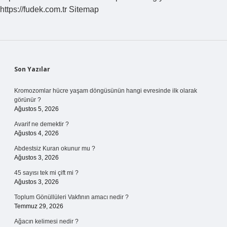
https://fudek.com.tr
Sitemap
Sidebar
Son Yazılar
Kromozomlar hücre yaşam döngüsünün hangi evresinde ilk olarak
görünür ?
Ağustos 5, 2026
Avarif ne demektir ?
Ağustos 4, 2026
Abdestsiz Kuran okunur mu ?
Ağustos 3, 2026
45 sayısı tek mi çift mi ?
Ağustos 3, 2026
Toplum Gönüllüleri Vakfının amacı nedir ?
Temmuz 29, 2026
Ağacın kelimesi nedir ?