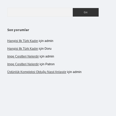
Arama
Son yorumlar
Hangisi Ilk Türk Kadın
için
admin
Hangisi Ilk Türk Kadın
için
Doru
Imge Çeşitleri Nelerdir
için
admin
Imge Çeşitleri Nelerdir
için
Patron
Üstünlük Kompleksi Olduğu Nasıl Anlaşılır
için
admin
rgir.net