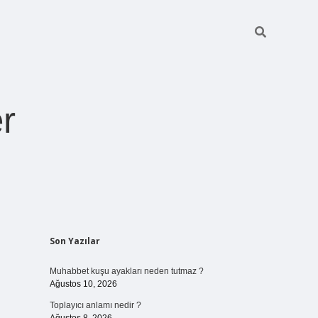
r
Sidebar
Son Yazılar
ilbet giriş
https://betexpergiris.casino/
betexpergir.net
Muhabbet kuşu ayakları neden tutmaz ?
Ağustos 10, 2026
Toplayıcı anlamı nedir ?