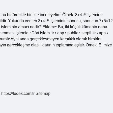
yonu bir örnekle birlikte inceleyelim: Örnek: 3+4+5 işlemine
ğildir. Yukarıda verilen 3+4+5 işleminin sonucu, sonucun 7+5=12
işleminin amacı nedir? Ekleme: Bu, iki küçük kümenin daha
nmesi işlemidir.Dört işlem .tr › app › public › serpil..tr › app ›
uralı: Aynı anda gerçekleşmeyen karşılıklı olarak birbirini
yın gerçekleşme olasılıklarının toplamına eşittir. Örnek: Elimize
r
https://fudek.com.tr
Sitemap