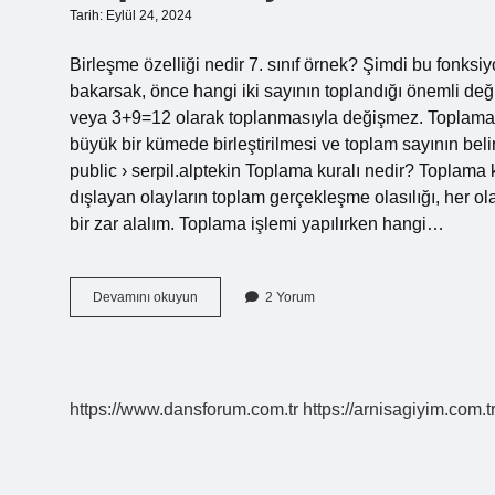
Tarih: Eylül 24, 2024
Birleşme özelliği nedir 7. sınıf örnek? Şimdi bu fonksi
bakarsak, önce hangi iki sayının toplandığı önemli de
veya 3+9=12 olarak toplanmasıyla değişmez. Toplama 
büyük bir kümede birleştirilmesi ve toplam sayının belirle
public › serpil.alptekin Toplama kuralı nedir? Toplama k
dışlayan olayların toplam gerçekleşme olasılığı, her ola
bir zar alalım. Toplama işlemi yapılırken hangi…
Toplama
Devamını okuyun
2 Yorum
Işlemi
Özellikleri
Nelerdir
https://www.dansforum.com.tr
https://arnisagiyim.com.t