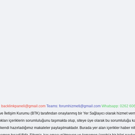
:
backlinkpaneli@gmail.com
Teams:
forumhizmeti@gmail.com
Whatsapp: 0262 606
ve İletişim Kurumu (BTK) tarafından onaylanmış bir Yer Sağlayıcı olarak hizmet verm
rı içeriklerin sorumluluğunu taşımakta olup, siteye üye olarak bu sorumluluğu kabul
a kendi hazırladığımız makaleler paylaşılmaktadır. Burada yer alan içerikler haber 