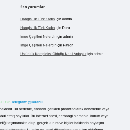
Son yorumlar
Hangisi Ilk Türk Kadın
için
admin
Hangisi Ilk Türk Kadın
için
Doru
Imge Çeşitleri Nelerdir
için
admin
Imge Çeşitleri Nelerdir
için
Patron
Üstünlük Kompleksi Olduğu Nasıl Anlaşılır
için
admin
 0 726
Telegram: @karabul
ektedir. Bu nedenle, sitedeki içerikleri proaktif olarak denetleme veya
 etmiş sayılırlar. Bu internet sitesi, herhangi bir marka, kurum veya
niteliği taşımamakta olup, gerçek kurum ve kişiler hakkında paylaşım