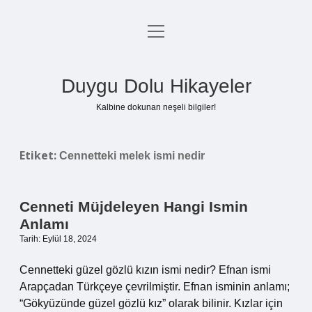
menüyü
Anasayfa
aç
Gizlilik Politikası
Duygu Dolu Hikayeler
Yasal Uyarı
Kalbine dokunan neşeli bilgiler!
Hakkımızda
Etiket:
Cennetteki melek ismi nedir
Cenneti Müjdeleyen Hangi Ismin
Anlamı
Tarih: Eylül 18, 2024
Cennetteki güzel gözlü kızın ismi nedir? Efnan ismi
Arapçadan Türkçeye çevrilmiştir. Efnan isminin anlamı;
“Gökyüzünde güzel gözlü kız” olarak bilinir. Kızlar için