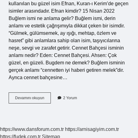
kullanılan bu güzel isim Efnan, Kuran-ı Kerim’de geçen
isimler arasındadır. Efnan kimdir? 15 Nisan 2022
Buğlem ismi ne anlama gelir? Buğlem ismi, derin
anlamı ve estetik çağrışımıyla dikkat çeken bir isimdir.
“Gülmek, gülümsemek, ay ışığı, mehtap, özlem ve
hasret” gibi anlamlara sahip olan isim, taşıyıcılarına
neşe, sevgi ve zarafet getirir. Cennet Bahçesi isminin
anlamı nedir? Eden: Cennet Bahçesi. Ahsen: Çok
güzel, en güzeli. Bugdem ne demek? Buğlem isminin
gerçek anlamı “cennetten iyi haberi getiren melek”dir.
Ayrıca cennet bahçesine…
Cenneti
Devamını okuyun
2 Yorum
Müjdeleyen
Hangi
Ismin
Anlamı
https://www.dansforum.com.tr
https://arnisagiyim.com.tr
https://fudek.com.tr
Sitemap