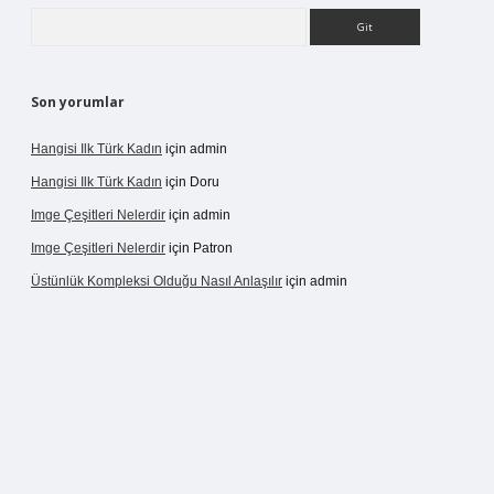
Arama
Son yorumlar
Hangisi Ilk Türk Kadın
için
admin
Hangisi Ilk Türk Kadın
için
Doru
Imge Çeşitleri Nelerdir
için
admin
Imge Çeşitleri Nelerdir
için
Patron
Üstünlük Kompleksi Olduğu Nasıl Anlaşılır
için
admin
rgir.net