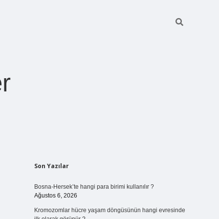
r
Sidebar
Son Yazılar
ilbet giriş
https://betexpergiris.casino/
betexpergir.n
Bosna-Hersek’te hangi para birimi kullanılır ?
Ağustos 6, 2026
Kromozomlar hücre yaşam döngüsünün hangi evresinde