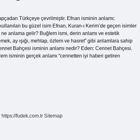
apçadan Türkçeye çevrilmiştir. Efnan isminin anlamı;
n kullanılan bu güzel isim Efnan, Kuran-ı Kerim’de geçen isimler
ne anlama gelir? Buğlem ismi, derin anlamı ve estetik
emek, ay ışığı, mehtap, özlem ve hasret” gibi anlamlara sahip
r. Cennet Bahçesi isminin anlamı nedir? Eden: Cennet Bahçesi.
 isminin gerçek anlamı “cennetten iyi haberi getiren
r
https://fudek.com.tr
Sitemap