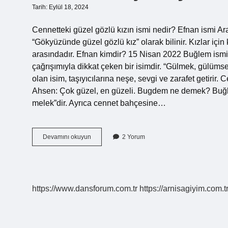
Tarih: Eylül 18, 2024
Cennetteki güzel gözlü kızın ismi nedir? Efnan ismi Ar
“Gökyüzünde güzel gözlü kız” olarak bilinir. Kızlar içi
arasındadır. Efnan kimdir? 15 Nisan 2022 Buğlem ismi 
çağrışımıyla dikkat çeken bir isimdir. “Gülmek, gülüms
olan isim, taşıyıcılarına neşe, sevgi ve zarafet getiri
Ahsen: Çok güzel, en güzeli. Bugdem ne demek? Buğlem
melek”dir. Ayrıca cennet bahçesine…
Cenneti
Devamını okuyun
2 Yorum
Müjdeleyen
Hangi
Ismin
Anlamı
https://www.dansforum.com.tr
https://arnisagiyim.com.t