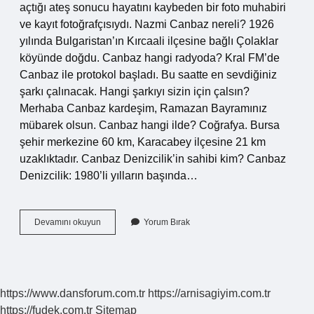
açtığı ateş sonucu hayatını kaybeden bir foto muhabiri
ve kayıt fotoğrafçısıydı. Nazmi Canbaz nereli? 1926
yılında Bulgaristan’ın Kırcaali ilçesine bağlı Çolaklar
köyünde doğdu. Canbaz hangi radyoda? Kral FM’de
Canbaz ile protokol başladı. Bu saatte en sevdiğiniz
şarkı çalınacak. Hangi şarkıyı sizin için çalsın?
Merhaba Canbaz kardeşim, Ramazan Bayramınız
mübarek olsun. Canbaz hangi ilde? Coğrafya. Bursa
şehir merkezine 60 km, Karacabey ilçesine 21 km
uzaklıktadır. Canbaz Denizcilik’in sahibi kim? Canbaz
Denizcilik: 1980’li yılların başında…
Kanki
Devamını okuyun
Yorum Bırak
Canbaz
Nereli
https://www.dansforum.com.tr
https://arnisagiyim.com.tr
https://fudek.com.tr
Sitemap