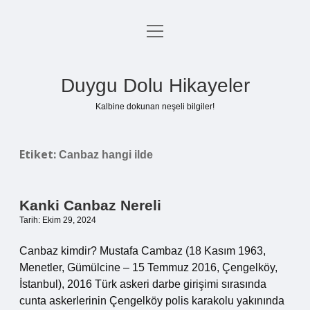
menüyü
Anasayfa
aç
Gizlilik Politikası
Duygu Dolu Hikayeler
Yasal Uyarı
Kalbine dokunan neşeli bilgiler!
Hakkımızda
Etiket:
Canbaz hangi ilde
Kanki Canbaz Nereli
Tarih: Ekim 29, 2024
Canbaz kimdir? Mustafa Cambaz (18 Kasım 1963,
Menetler, Gümülcine – 15 Temmuz 2016, Çengelköy,
İstanbul), 2016 Türk askeri darbe girişimi sırasında
cunta askerlerinin Çengelköy polis karakolu yakınında