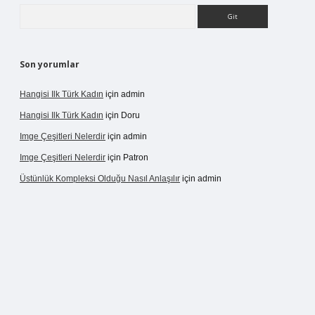
Arama
Son yorumlar
Hangisi Ilk Türk Kadın
için
admin
Hangisi Ilk Türk Kadın
için
Doru
Imge Çeşitleri Nelerdir
için
admin
Imge Çeşitleri Nelerdir
için
Patron
Üstünlük Kompleksi Olduğu Nasıl Anlaşılır
için
admin
rgir.net