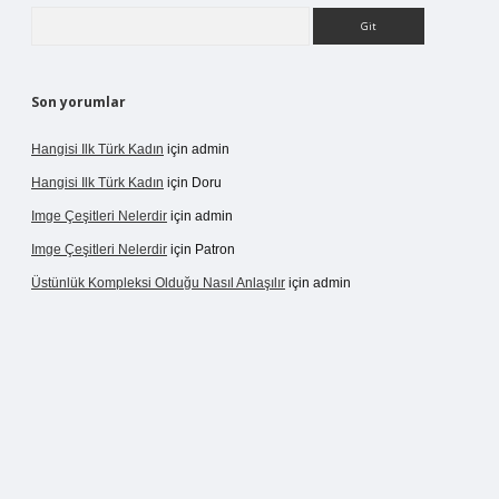
Arama
Son yorumlar
Hangisi Ilk Türk Kadın
için
admin
Hangisi Ilk Türk Kadın
için
Doru
Imge Çeşitleri Nelerdir
için
admin
Imge Çeşitleri Nelerdir
için
Patron
Üstünlük Kompleksi Olduğu Nasıl Anlaşılır
için
admin
etexpergir.net