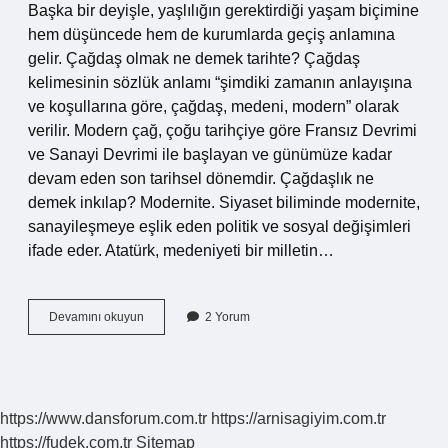
Başka bir deyişle, yaşlılığın gerektirdiği yaşam biçimine
hem düşüncede hem de kurumlarda geçiş anlamına
gelir. Çağdaş olmak ne demek tarihte? Çağdaş
kelimesinin sözlük anlamı “şimdiki zamanın anlayışına
ve koşullarına göre, çağdaş, medeni, modern” olarak
verilir. Modern çağ, çoğu tarihçiye göre Fransız Devrimi
ve Sanayi Devrimi ile başlayan ve günümüze kadar
devam eden son tarihsel dönemdir. Çağdaşlık ne
demek inkılap? Modernite. Siyaset biliminde modernite,
sanayileşmeye eşlik eden politik ve sosyal değişimleri
ifade eder. Atatürk, medeniyeti bir milletin…
Çağdaşlaşma
Devamını okuyun
2 Yorum
Ne
Demek
Tarih
https://www.dansforum.com.tr
https://arnisagiyim.com.tr
https://fudek.com.tr
Sitemap