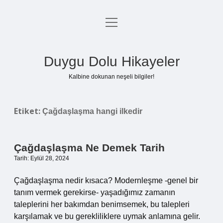
menüyü
Anasayfa
aç
Gizlilik Politikası
Duygu Dolu Hikayeler
Yasal Uyarı
Kalbine dokunan neşeli bilgiler!
Hakkımızda
Etiket:
Çağdaşlaşma hangi ilkedir
Çağdaşlaşma Ne Demek Tarih
Tarih: Eylül 28, 2024
Çağdaşlaşma nedir kısaca? Modernleşme -genel bir
tanım vermek gerekirse- yaşadığımız zamanın
taleplerini her bakımdan benimsemek, bu talepleri
karşılamak ve bu gerekliliklere uymak anlamına gelir.