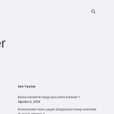
r
Sidebar
Son Yazılar
ilbet giriş
https://betexpergiris.casino/
betexpergir.net
Bosna-Hersek’te hangi para birimi kullanılır ?
Ağustos 6, 2026
Kromozomlar hücre yaşam döngüsünün hangi evresinde