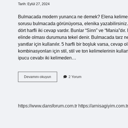
Tarih: Eylül 27, 2024
Bulmacada modern yunanca ne demek? Elena kelimes
sorusu bulmacada görünüyorsa, elenika yazabilirsini
dört harfli iki cevap vardır. Bunlar “Sinn” ve “Mania”dı
elinde olması durumuna tekel denir. Bulmacada tarz ne d
yanıtlar için kullanılır. 5 harfli bir boşluk varsa, cevap ol
kombinasyonları için stil, stil ve ton kelimelerinin ku
ipucu cevabı iki kelimeden…
Modern
Devamını okuyun
2 Yorum
Bulmacada
Ne
Demek
https://www.dansforum.com.tr
https://arnisagiyim.com.t