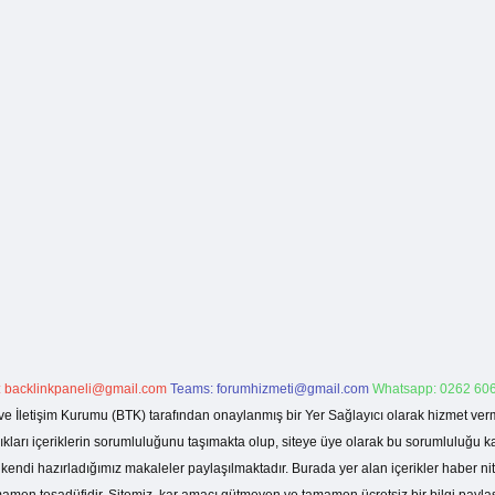
:
backlinkpaneli@gmail.com
Teams:
forumhizmeti@gmail.com
Whatsapp: 0262 606
ve İletişim Kurumu (BTK) tarafından onaylanmış bir Yer Sağlayıcı olarak hizmet verm
rı içeriklerin sorumluluğunu taşımakta olup, siteye üye olarak bu sorumluluğu kabul
a kendi hazırladığımız makaleler paylaşılmaktadır. Burada yer alan içerikler haber 