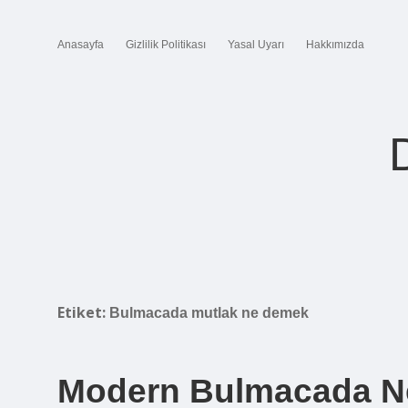
Anasayfa
Gizlilik Politikası
Yasal Uyarı
Hakkımızda
Etiket:
Bulmacada mutlak ne demek
Modern Bulmacada 