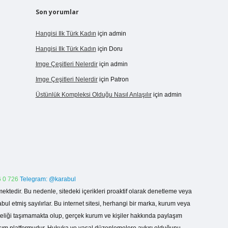
Son yorumlar
Hangisi Ilk Türk Kadın
için
admin
Hangisi Ilk Türk Kadın
için
Doru
Imge Çeşitleri Nelerdir
için
admin
Imge Çeşitleri Nelerdir
için
Patron
Üstünlük Kompleksi Olduğu Nasıl Anlaşılır
için
admin
 0 726
Telegram: @karabul
ektedir. Bu nedenle, sitedeki içerikleri proaktif olarak denetleme veya
 etmiş sayılırlar. Bu internet sitesi, herhangi bir marka, kurum veya
niteliği taşımamakta olup, gerçek kurum ve kişiler hakkında paylaşım