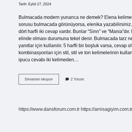
Tarih: Eylül 27, 2024
Bulmacada modern yunanca ne demek? Elena kelimes
sorusu bulmacada görünüyorsa, elenika yazabilirsini
dört harfli iki cevap vardır. Bunlar “Sinn” ve “Mania”dı
elinde olması durumuna tekel denir. Bulmacada tarz ne d
yanıtlar için kullanılır. 5 harfli bir boşluk varsa, cevap ol
kombinasyonları için stil, stil ve ton kelimelerinin ku
ipucu cevabı iki kelimeden…
Modern
Devamını okuyun
2 Yorum
Bulmacada
Ne
Demek
https://www.dansforum.com.tr
https://arnisagiyim.com.t