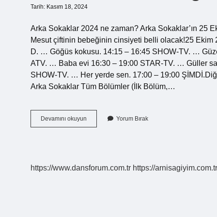
Tarih: Kasım 18, 2024
Arka Sokaklar 2024 ne zaman? Arka Sokaklar’ın 25 
Mesut çiftinin bebeğinin cinsiyeti belli olacak!25 Ek
D. … Göğüs kokusu. 14:15 – 16:45 SHOW-TV. … Güzel 
ATV. … Baba evi 16:30 – 19:00 STAR-TV. … Güller sav
SHOW-TV. … Her yerde sen. 17:00 – 19:00 ŞİMDİ.Diğe
Arka Sokaklar Tüm Bölümler (İlk Bölüm,…
Arka
Devamını okuyun
Yorum Bırak
Sokaklar
Hangi
Gün
2024
https://www.dansforum.com.tr
https://arnisagiyim.com.t