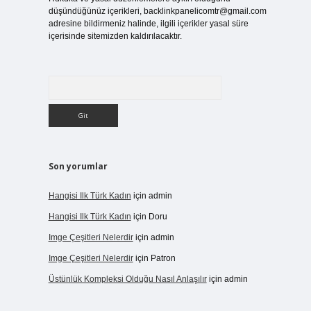
düşündüğünüz içerikleri,
backlinkpanelicomtr@gmail.com
adresine bildirmeniz halinde, ilgili içerikler yasal süre
içerisinde sitemizden kaldırılacaktır.
Arama
Son yorumlar
Hangisi Ilk Türk Kadın
için
admin
Hangisi Ilk Türk Kadın
için
Doru
Imge Çeşitleri Nelerdir
için
admin
Imge Çeşitleri Nelerdir
için
Patron
Üstünlük Kompleksi Olduğu Nasıl Anlaşılır
için
admin