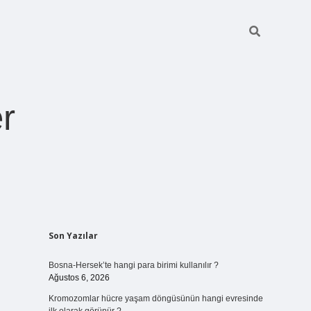
r
Sidebar
Son Yazılar
ilbet giriş
https://betexpergiris.casino/
betexpergir.net
Bosna-Hersek’te hangi para birimi kullanılır ?
Ağustos 6, 2026
Kromozomlar hücre yaşam döngüsünün hangi evresinde