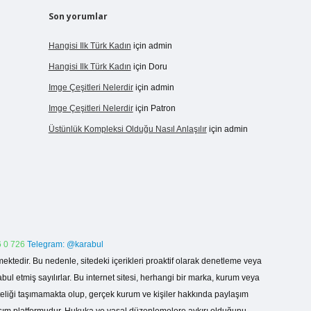
Son yorumlar
Hangisi Ilk Türk Kadın
için
admin
Hangisi Ilk Türk Kadın
için
Doru
Imge Çeşitleri Nelerdir
için
admin
Imge Çeşitleri Nelerdir
için
Patron
Üstünlük Kompleksi Olduğu Nasıl Anlaşılır
için
admin
 0 726
Telegram: @karabul
ektedir. Bu nedenle, sitedeki içerikleri proaktif olarak denetleme veya
 etmiş sayılırlar. Bu internet sitesi, herhangi bir marka, kurum veya
niteliği taşımamakta olup, gerçek kurum ve kişiler hakkında paylaşım