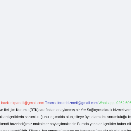
:
backlinkpaneli@gmail.com
Teams:
forumhizmeti@gmail.com
Whatsapp: 0262 606
ve İletişim Kurumu (BTK) tarafından onaylanmış bir Yer Sağlayıcı olarak hizmet verm
rı içeriklerin sorumluluğunu taşımakta olup, siteye üye olarak bu sorumluluğu kabul
a kendi hazırladığımız makaleler paylaşılmaktadır. Burada yer alan içerikler haber 