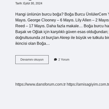
Tarih: Eylül 30, 2024
Hangi ünlünün burcu boğa? Boğa Burcu ÜnlülerCem Yı
Mayıs. George Clooney – 6 Mayıs. Lily Allen – 2 Mayı
Reed – 17 Mayıs. Daha fazla makale… Boğa burcu hang
Başak ve Oğlak için karşılıklı güven esas olduğundan; g
doğrultusunda zıt burçları Akrep ile büyük ve tutkulu 
ikincisi olan Boğa…
Boğa
Devamını okuyun
2 Yorum
Burcu
Ünlüleri
Kimlerdir
https://www.dansforum.com.tr
https://arnisagiyim.com.t