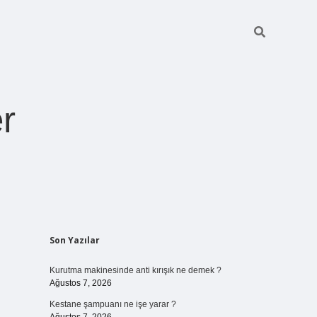
r
Sidebar
Son Yazılar
ilbet giriş
https://betexpergiris.casino/
betexpergir.net
Kurutma makinesinde anti kırışık ne demek ?
Ağustos 7, 2026
Kestane şampuanı ne işe yarar ?