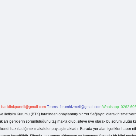
:
backlinkpaneli@gmail.com
Teams:
forumhizmeti@gmail.com
Whatsapp: 0262 606
ve İletişim Kurumu (BTK) tarafından onaylanmış bir Yer Sağlayıcı olarak hizmet verm
rı içeriklerin sorumluluğunu taşımakta olup, siteye üye olarak bu sorumluluğu kabul
a kendi hazırladığımız makaleler paylaşılmaktadır. Burada yer alan içerikler haber 