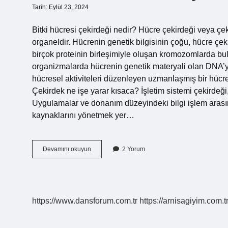
Tarih: Eylül 23, 2024
Bitki hücresi çekirdeği nedir? Hücre çekirdeği veya çek
organeldir. Hücrenin genetik bilgisinin çoğu, hücre çe
birçok proteinin birleşimiyle oluşan kromozomlarda bu
organizmalarda hücrenin genetik materyali olan DNA’
hücresel aktiviteleri düzenleyen uzmanlaşmış bir hücrese
Çekirdek ne işe yarar kısaca? İşletim sistemi çekirdeği
Uygulamalar ve donanım düzeyindeki bilgi işlem arasın
kaynaklarını yönetmek yer…
Bitki
Devamını okuyun
2 Yorum
Hücresinde
Çekirdek
Ne
Işe
Yarar
https://www.dansforum.com.tr
https://arnisagiyim.com.t