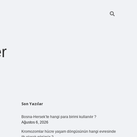
r
Sidebar
Son Yazılar
ilbet giriş
https://betexpergiris.casino/
betexpergir.ne
Bosna-Hersek’te hangi para birimi kullanılır ?
Ağustos 6, 2026
Kromozomlar hücre yaşam döngüsünün hangi evresinde