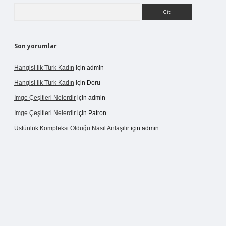
Arama
Son yorumlar
Hangisi Ilk Türk Kadın
için
admin
Hangisi Ilk Türk Kadın
için
Doru
Imge Çeşitleri Nelerdir
için
admin
Imge Çeşitleri Nelerdir
için
Patron
Üstünlük Kompleksi Olduğu Nasıl Anlaşılır
için
admin
pergir.net