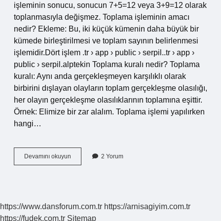
işleminin sonucu, sonucun 7+5=12 veya 3+9=12 olarak
toplanmasıyla değişmez. Toplama işleminin amacı
nedir? Ekleme: Bu, iki küçük kümenin daha büyük bir
kümede birleştirilmesi ve toplam sayının belirlenmesi
işlemidir.Dört işlem .tr › app › public › serpil..tr › app ›
public › serpil.alptekin Toplama kuralı nedir? Toplama
kuralı: Aynı anda gerçekleşmeyen karşılıklı olarak
birbirini dışlayan olayların toplam gerçekleşme olasılığı,
her olayın gerçekleşme olasılıklarının toplamına eşittir.
Örnek: Elimize bir zar alalım. Toplama işlemi yapılırken
hangi…
Toplama
Devamını okuyun
2 Yorum
Işlemi
Özellikleri
Nelerdir
https://www.dansforum.com.tr
https://arnisagiyim.com.tr
https://fudek.com.tr
Sitemap