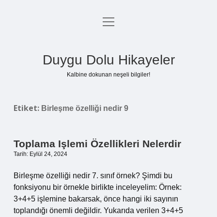
menüyü
Anasayfa
aç
Gizlilik Politikası
Duygu Dolu Hikayeler
Yasal Uyarı
Kalbine dokunan neşeli bilgiler!
Hakkımızda
Etiket:
Birleşme özelliği nedir 9
Toplama Işlemi Özellikleri Nelerdir
Tarih: Eylül 24, 2024
Birleşme özelliği nedir 7. sınıf örnek? Şimdi bu
fonksiyonu bir örnekle birlikte inceleyelim: Örnek:
3+4+5 işlemine bakarsak, önce hangi iki sayının
toplandığı önemli değildir. Yukarıda verilen 3+4+5