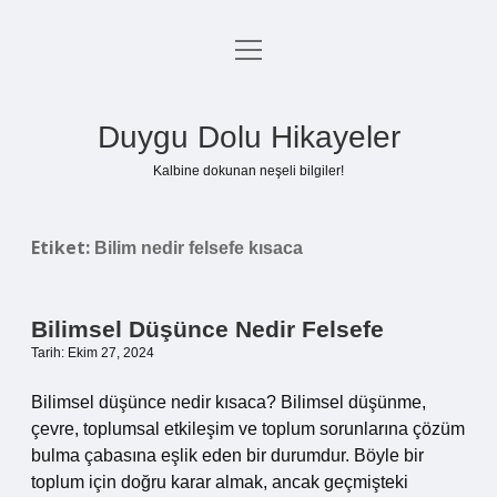
menüyü
Anasayfa
aç
Gizlilik Politikası
Duygu Dolu Hikayeler
Yasal Uyarı
Kalbine dokunan neşeli bilgiler!
Hakkımızda
Etiket:
Bilim nedir felsefe kısaca
Bilimsel Düşünce Nedir Felsefe
Tarih: Ekim 27, 2024
Bilimsel düşünce nedir kısaca? Bilimsel düşünme,
çevre, toplumsal etkileşim ve toplum sorunlarına çözüm
bulma çabasına eşlik eden bir durumdur. Böyle bir
toplum için doğru karar almak, ancak geçmişteki