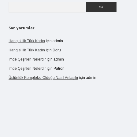
Arama
Son yorumlar
Hangisi Ilk Türk Kadın
için
admin
Hangisi Ilk Türk Kadın
için
Doru
Imge Çeşitleri Nelerdir
için
admin
Imge Çeşitleri Nelerdir
için
Patron
Üstünlük Kompleksi Olduğu Nasıl Anlaşılır
için
admin
rgir.net