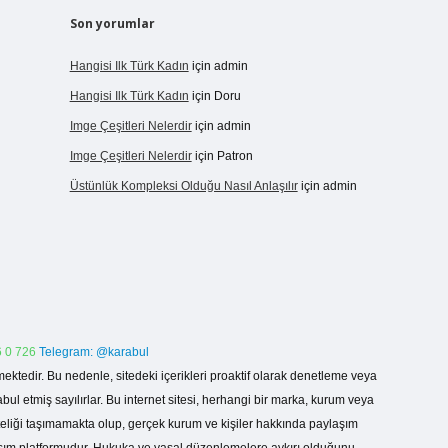
Son yorumlar
Hangisi Ilk Türk Kadın
için
admin
Hangisi Ilk Türk Kadın
için
Doru
Imge Çeşitleri Nelerdir
için
admin
Imge Çeşitleri Nelerdir
için
Patron
Üstünlük Kompleksi Olduğu Nasıl Anlaşılır
için
admin
 0 726
Telegram: @karabul
ektedir. Bu nedenle, sitedeki içerikleri proaktif olarak denetleme veya
 etmiş sayılırlar. Bu internet sitesi, herhangi bir marka, kurum veya
niteliği taşımamakta olup, gerçek kurum ve kişiler hakkında paylaşım