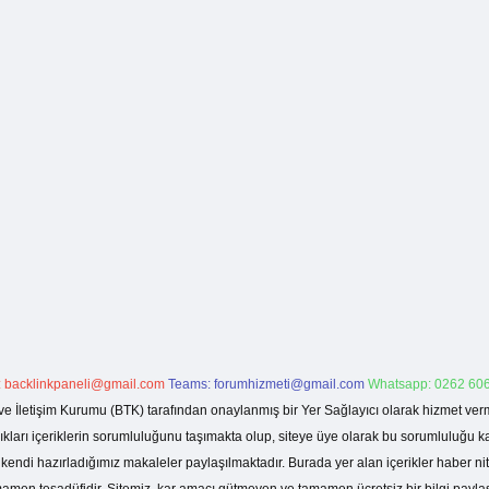
:
backlinkpaneli@gmail.com
Teams:
forumhizmeti@gmail.com
Whatsapp: 0262 606
ve İletişim Kurumu (BTK) tarafından onaylanmış bir Yer Sağlayıcı olarak hizmet verm
rı içeriklerin sorumluluğunu taşımakta olup, siteye üye olarak bu sorumluluğu kabul
a kendi hazırladığımız makaleler paylaşılmaktadır. Burada yer alan içerikler haber 