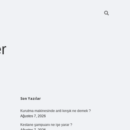
r
Sidebar
Son Yazılar
ilbet giriş
https://betexpergiris.casino/
betexpergir.net
Kurutma makinesinde anti kırışık ne demek ?
Ağustos 7, 2026
Kestane şampuanı ne işe yarar ?