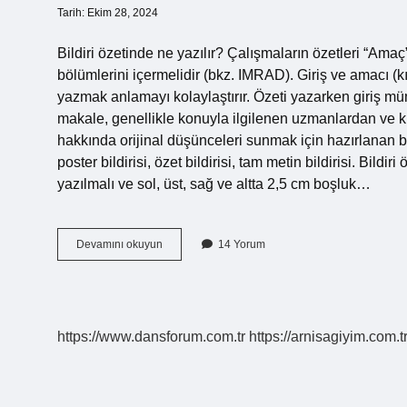
Tarih: Ekim 28, 2024
Bildiri özetinde ne yazılır? Çalışmaların özetleri “Ama
bölümlerini içermelidir (bkz. IMRAD). Giriş ve amacı (k
yazmak anlamayı kolaylaştırır. Özeti yazarken giriş mü
makale, genellikle konuyla ilgilenen uzmanlardan ve ki
hakkında orijinal düşünceleri sunmak için hazırlanan bir
poster bildirisi, özet bildirisi, tam metin bildirisi. Bil
yazılmalı ve sol, üst, sağ ve altta 2,5 cm boşluk…
Bildiri
Devamını okuyun
14 Yorum
Özeti
Ne
Demek
https://www.dansforum.com.tr
https://arnisagiyim.com.t