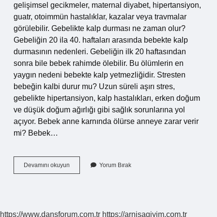
gelişimsel gecikmeler, maternal diyabet, hipertansiyon,
guatr, otoimmün hastalıklar, kazalar veya travmalar
görülebilir. Gebelikte kalp durması ne zaman olur?
Gebeliğin 20 ila 40. haftaları arasında bebekte kalp
durmasının nedenleri. Gebeliğin ilk 20 haftasından
sonra bile bebek rahimde ölebilir. Bu ölümlerin en
yaygın nedeni bebekte kalp yetmezliğidir. Stresten
bebeğin kalbi durur mu? Uzun süreli aşırı stres,
gebelikte hipertansiyon, kalp hastalıkları, erken doğum
ve düşük doğum ağırlığı gibi sağlık sorunlarına yol
açıyor. Bebek anne karnında ölürse anneye zarar verir
mi? Bebek…
Bebek
Devamını okuyun
Yorum Bırak
Kalp
Durması
Neden
Olur
https://www.dansforum.com.tr
https://arnisagiyim.com.tr