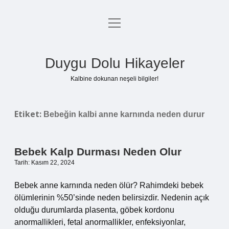
menüyü
Anasayfa
aç
Gizlilik Politikası
Duygu Dolu Hikayeler
Yasal Uyarı
Kalbine dokunan neşeli bilgiler!
Hakkımızda
Etiket:
Bebeğin kalbi anne karnında neden durur
Bebek Kalp Durması Neden Olur
Tarih: Kasım 22, 2024
Bebek anne karnında neden ölür? Rahimdeki bebek
ölümlerinin %50’sinde neden belirsizdir. Nedenin açık
olduğu durumlarda plasenta, göbek kordonu
anormallikleri, fetal anormallikler, enfeksiyonlar,