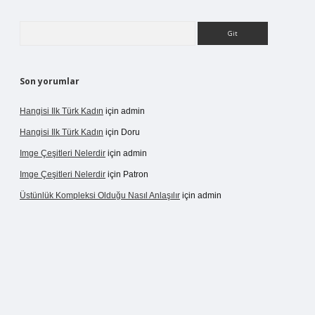
Arama
Son yorumlar
Hangisi Ilk Türk Kadın
için
admin
Hangisi Ilk Türk Kadın
için
Doru
Imge Çeşitleri Nelerdir
için
admin
Imge Çeşitleri Nelerdir
için
Patron
Üstünlük Kompleksi Olduğu Nasıl Anlaşılır
için
admin
pergir.net