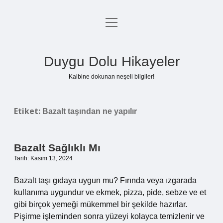
menüyü
Anasayfa
aç
Gizlilik Politikası
Duygu Dolu Hikayeler
Yasal Uyarı
Kalbine dokunan neşeli bilgiler!
Hakkımızda
Etiket:
Bazalt taşından ne yapılır
Bazalt Sağlıklı Mı
Tarih: Kasım 13, 2024
Bazalt taşı gıdaya uygun mu? Fırında veya ızgarada
kullanıma uygundur ve ekmek, pizza, pide, sebze ve et
gibi birçok yemeği mükemmel bir şekilde hazırlar.
Pişirme işleminden sonra yüzeyi kolayca temizlenir ve