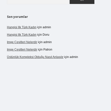
Son yorumlar
Hangisi Ilk Türk Kadın
için
admin
Hangisi Ilk Türk Kadın
için
Doru
Imge Çeşitleri Nelerdir
için
admin
Imge Çeşitleri Nelerdir
için
Patron
Üstünlük Kompleksi Olduğu Nasıl Anlaşılır
için
admin
ergir.net