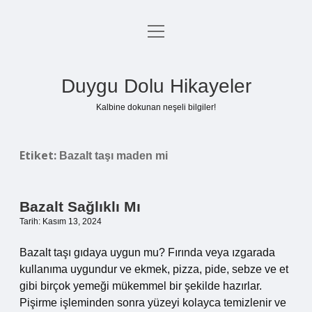
menüyü
Anasayfa
aç
Gizlilik Politikası
Duygu Dolu Hikayeler
Yasal Uyarı
Kalbine dokunan neşeli bilgiler!
Hakkımızda
Etiket:
Bazalt taşı maden mi
Bazalt Sağlıklı Mı
Tarih: Kasım 13, 2024
Bazalt taşı gıdaya uygun mu? Fırında veya ızgarada
kullanıma uygundur ve ekmek, pizza, pide, sebze ve et
gibi birçok yemeği mükemmel bir şekilde hazırlar.
Pişirme işleminden sonra yüzeyi kolayca temizlenir ve