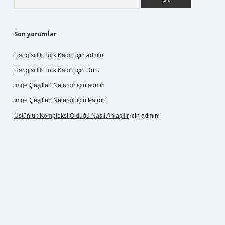
Son yorumlar
Hangisi Ilk Türk Kadın
için
admin
Hangisi Ilk Türk Kadın
için
Doru
Imge Çeşitleri Nelerdir
için
admin
Imge Çeşitleri Nelerdir
için
Patron
Üstünlük Kompleksi Olduğu Nasıl Anlaşılır
için
admin
rgir.net